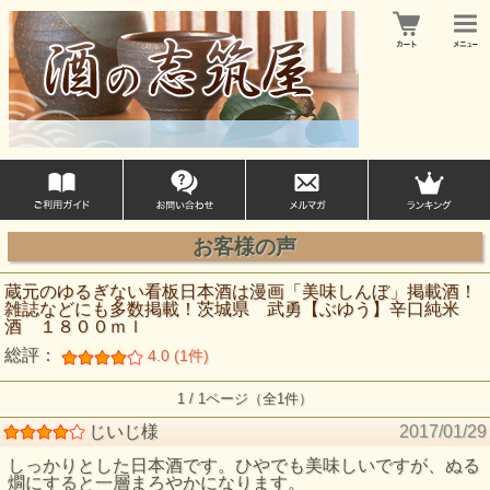
お客様の声
蔵元のゆるぎない看板日本酒は漫画「美味しんぼ」掲載酒！
雑誌などにも多数掲載！茨城県 武勇【ぶゆう】辛口純米
酒 １８００ｍｌ
総評：
4.0 (1件)
1 / 1ページ（全1件）
じいじ様
2017/01/29
しっかりとした日本酒です。ひやでも美味しいですが、ぬる
燗にすると一層まろやかになります。