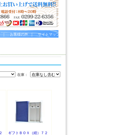
｜
お客様の声
｜
サイトマップ
在庫：
２
ギフトＢＯＸ（紺）７２