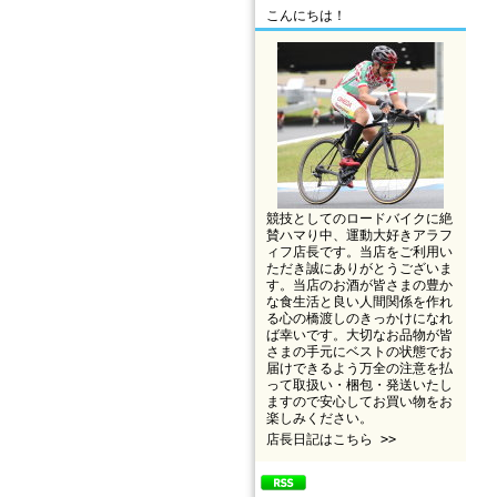
こんにちは！
競技としてのロードバイクに絶
賛ハマり中、運動大好きアラフ
ィフ店長です。当店をご利用い
ただき誠にありがとうございま
す。当店のお酒が皆さまの豊か
な食生活と良い人間関係を作れ
る心の橋渡しのきっかけになれ
ば幸いです。大切なお品物が皆
さまの手元にベストの状態でお
届けできるよう万全の注意を払
って取扱い・梱包・発送いたし
ますので安心してお買い物をお
楽しみください。
店長日記はこちら >>