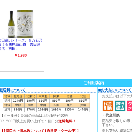
ご利用案内
■配送料について
■お支払いについて
お支払いは以下の
地域
北海道
北東北
南東北
関東
信越
北陸
送料
1240円
890円
890円
890円
890円
890円
地域
中部
関西
中国
四国
九州
沖縄
送料
890円
970円
1090円
1090円
1350円
1470円
・代金引換
【クール便】記載の商品は上記価格+400円
商品受け取りの際
12,500円以上お買い上げで１個口分
送料無料！
下さい。
※お支払い総額に
【1個口の上限本数について(通常便・クール便)】