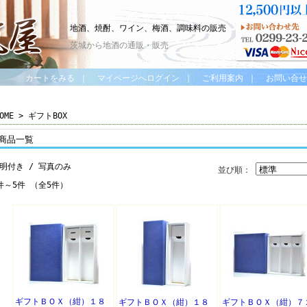
地酒、焼酎、ワイン、梅酒、調味料の販売
茨城から地酒の通販・販売
カートをみる
｜
マイページへログイン
｜
ご利用案内
｜
お問い合せ
OME
> ギフトBOX
商品一覧
明付き
/ 写真のみ
並び順：
件～5件 （全5件）
ギフトＢＯＸ（紺）１８
ギフトＢＯＸ（紺）１８
ギフトＢＯＸ（紺）７