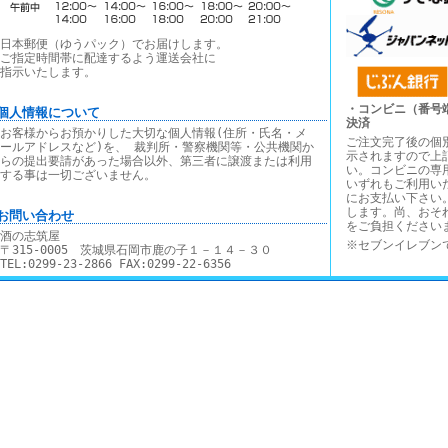
日本郵便（ゆうパック）でお届けします。
ご指定時間帯に配達するよう運送会社に
指示いたします。
・コンビニ（番号
■個人情報について
決済
お客様からお預かりした大切な個人情報(住所・氏名・メ
ご注文完了後の個
ールアドレスなど)を、 裁判所・警察機関等・公共機関か
示されますので上
らの提出要請があった場合以外、第三者に譲渡または利用
い。コンビニの専
する事は一切ございません。
いずれもご利用い
にお支払い下さい
します。尚、おそ
■お問い合わせ
をご負担ください
酒の志筑屋
※セブンイレブン
〒315-0005 茨城県石岡市鹿の子１－１４－３０
TEL:0299-23-2866 FAX:0299-22-6356