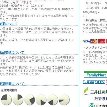
1800mlサイズ 8本まで
00,000円～ 3
300ml～900mlサイズ 12本まで
30,001円～10
注1：1800mlとそれ以下のサイズの混載の場合は8本まで
です。
100,00
注2：一個口の上限数を超えてしまうと追加送料が発生し
す。
てしまいます。
・銀行振込（前払
■納期について
当店指定の口座に
が振込手数料はご
ご注文日より30日以内のお客様指定日に発送となります。
す。ご入金確認後
ご指定がない場合、注文日より５営業日以内に発送いたし
ます。
前払いの場合、ご入金確認後５営業日以内に発送いたしま
す。
・クレジットカー
カードの種類を選
■返品交換について
ド名義人名、セキ
万一不良品や誤配送等がございましたら、当店の在庫状況
み）をご入力下さ
を確認のうえ、新品、または同等品と交換させていただき
送らせていただき
ます。
商品到着後７日以内にメールまたは電話でご連絡くださ
い。それを過ぎますと返品交換のご要望はお受けできなく
なりますので、ご了承ください。
■配送時間について