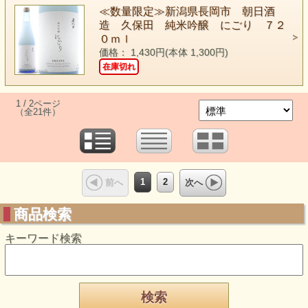
≪数量限定≫新潟県長岡市 朝日酒
造 久保田 純米吟醸 にごり ７２
０ｍｌ
価格： 1,430円(本体 1,300円)
在庫切れ
1 / 2ページ
（全21件）
1
2
前へ
次へ
商品検索
キーワード検索