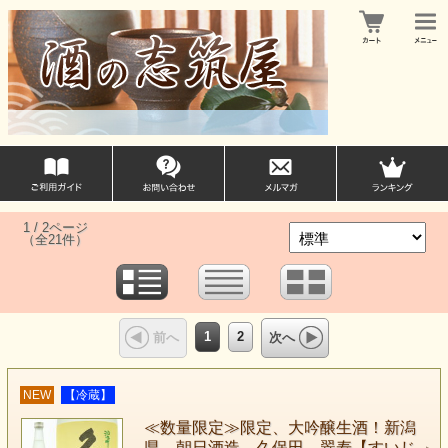
1 / 2ページ
（全21件）
1
2
前へ
次へ
NEW
【冷蔵】
≪数量限定≫限定、大吟醸生酒！新潟
県 朝日酒造 久保田 翠寿【すいじ