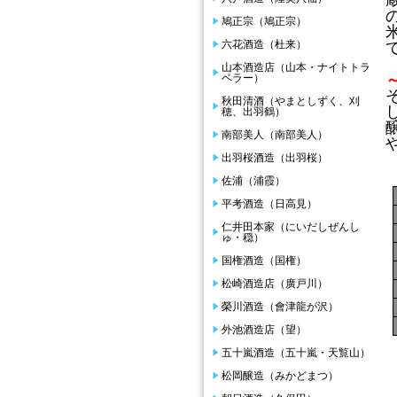
鳩正宗（鳩正宗）
六花酒造（杜来）
山本酒造店（山本・ナイトトラ
ベラー）
秋田清酒（やまとしずく、刈
穂、出羽鶴）
南部美人（南部美人）
出羽桜酒造（出羽桜）
佐浦（浦霞）
平考酒造（日高見）
仁井田本家（にいだしぜんし
ゅ・穏）
国権酒造（国権）
松崎酒造店（廣戸川）
榮川酒造（會津龍が沢）
外池酒造店（望）
五十嵐酒造（五十嵐・天覧山）
松岡醸造（みかどまつ）