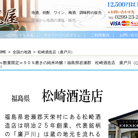
地酒、焼酎、ワイン、梅酒、調味料の販売
茨城から地酒の通販・販売
カートをみる
｜
マイページへログイン
｜
ご利用案内
｜
お問い合せ
OME
>
全国の地酒
>
松崎酒造店（廣戸川）
≪数量限定≫５０％磨きの純米吟醸！福島県岩瀬郡 松崎酒造店 廣戸川（
ｌ