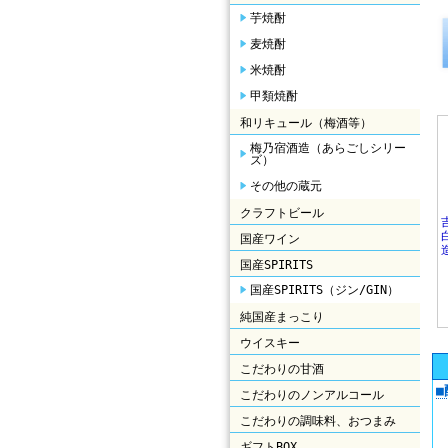
芋焼酎
麦焼酎
米焼酎
甲類焼酎
和リキュール（梅酒等）
梅乃宿酒造（あらごしシリー
ズ）
その他の蔵元
クラフトビール
国産ワイン
国産SPIRITS
国産SPIRITS（ジン/GIN）
純国産まっこり
ウイスキー
こだわりの甘酒
こだわりのノンアルコール
こだわりの調味料、おつまみ
ギフトBOX