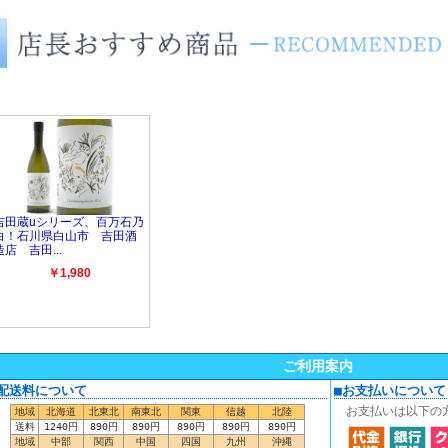
ご利用案内
■配送料について
■お支払いについて
お支払いは以下の
地域
北海道
北東北
南東北
関東
信越
北陸
送料
1240円
890円
890円
890円
890円
890円
地域
中部
関西
中国
四国
九州
沖縄