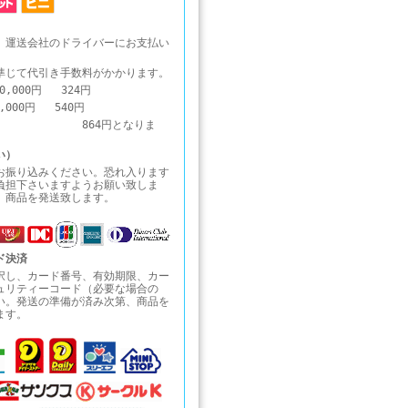
、運送会社のドライバーにお支払い
準じて代引き手数料がかかります。
0,000円 324円
0,000円 540円
1円～ 864円となりま
い）
お振り込みください。恐れ入ります
負担下さいますようお願い致しま
、商品を発送致します。
ド決済
択し、カード番号、有効期限、カー
ュリティーコード（必要な場合の
い。発送の準備が済み次第、商品を
ます。