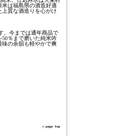
に由来。仕込み水は天栄村
料米は福島県の酒造好適
た上質な酒造りを心がけ
す。今までは通年商品で
50％まで磨いた純米吟
後味の余韻も軽やかで爽
page top