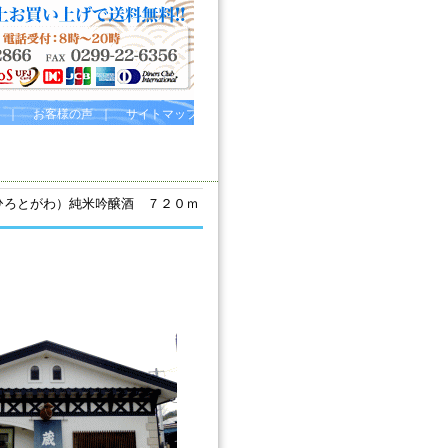
｜
お客様の声
｜
サイトマップ
ひろとがわ）純米吟醸酒 ７２０ｍ