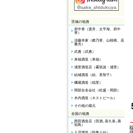
茨城の地酒
府中誉（渡舟、太平海、府中
誉）
須藤本家（郷乃誉、山桜桃、花
薫光）
武勇（武勇）
来福酒造（来福）
浦里酒造店（霧筑波・浦里）
結城酒造（結、美智子）
磯蔵酒造（稲里）
岡部合名会社（松盛・岡部）
木内酒造（ネストビール）
その他の蔵元
全国の地酒
西田酒造店（田酒,喜久泉,善
知鳥）
八戸酒造（陸奥八仙）