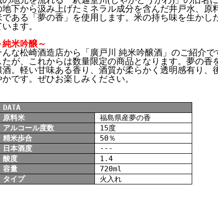
蔵の地元を流れる「釈迦堂川(しゃかどうがわ)」の旧名
の地下から汲み上げたミネラル成分を含んだ井戸水、原
米である「夢の香」を使用します。米の持ち味を生かし
ています。
～純米吟醸～
そんな松崎酒造店から「廣戸川 純米吟醸酒」のご紹介で
したが、これからは数量限定の商品となります。夢の香を
醸酒。軽い甘味ある香り、酒質が柔らかく透明感有り、
やかです。ぜひお楽しみください。
DATA
原料米
福島県産夢の香
アルコール度数
15度
精米歩合
50％
日本酒度
---
酸度
1.4
容量
720ml
タイプ
火入れ