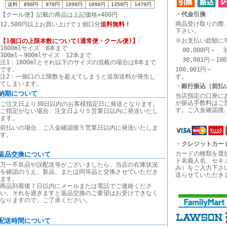
送料
890円
970円
1090円
1090円
1350円
1470円
・代金引換
【クール便】記載の商品は上記価格+400円
商品受け取りの際
12,500円以上お買い上げで１個口分
送料無料！
下さい。
※お支払い総額に
【1個口の上限本数について(通常便・クール便)】
1800mlサイズ 8本まで
00,000円～ 3
300ml～900mlサイズ 12本まで
30,001円～10
注1：1800mlとそれ以下のサイズの混載の場合は8本まで
です。
100,00
注2：一個口の上限数を超えてしまうと追加送料が発生し
す。
てしまいます。
・銀行振込（前払
■納期について
当店指定の口座に
が振込手数料はご
ご注文日より30日以内のお客様指定日に発送となります。
す。ご入金確認後
ご指定がない場合、注文日より５営業日以内に発送いたし
ます。
前払いの場合、ご入金確認後５営業日以内に発送いたしま
す。
・クレジットカー
カードの種類を選
■返品交換について
ド名義人名、セキ
万一不良品や誤配送等がございましたら、当店の在庫状況
み）をご入力下さ
を確認のうえ、新品、または同等品と交換させていただき
送らせていただき
ます。
商品到着後７日以内にメールまたは電話でご連絡くださ
い。それを過ぎますと返品交換のご要望はお受けできなく
なりますので、ご了承ください。
■配送時間について