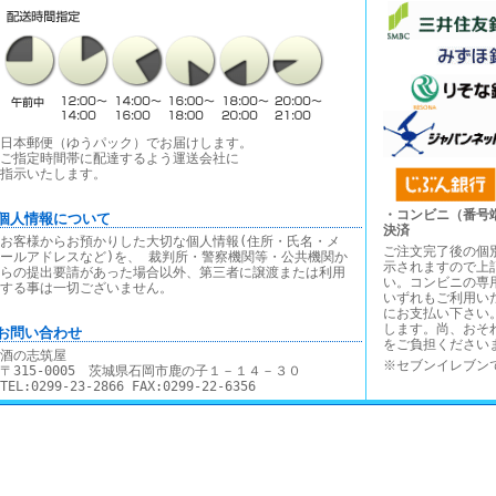
日本郵便（ゆうパック）でお届けします。
ご指定時間帯に配達するよう運送会社に
指示いたします。
・コンビニ（番号
■個人情報について
決済
お客様からお預かりした大切な個人情報(住所・氏名・メ
ご注文完了後の個
ールアドレスなど)を、 裁判所・警察機関等・公共機関か
示されますので上
らの提出要請があった場合以外、第三者に譲渡または利用
い。コンビニの専
する事は一切ございません。
いずれもご利用い
にお支払い下さい
します。尚、おそ
■お問い合わせ
をご負担ください
酒の志筑屋
※セブンイレブン
〒315-0005 茨城県石岡市鹿の子１－１４－３０
TEL:0299-23-2866 FAX:0299-22-6356