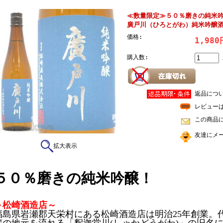
≪数量限定≫５０％磨きの純米
廣戸川（ひろとがわ）純米吟醸
価格:
1,98
購入数:
返品につ
レビュー
この商品
友達にメ
拡大表示
５０％磨きの純米吟醸！
～松崎酒造店～
福島県岩瀬郡天栄村にある松崎酒造店は明治25年創業。