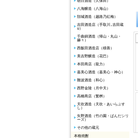
朝日酒造（久保田）
八海醸造（八海山）
頚城酒造（越路乃紅梅）
吉田酒造店（手取川,吉田蔵
u）
千曲錦酒造（帰山・丸山・
赫々）
西飯田酒造店（積善）
美吉野醸造（花巴）
本田商店（龍力）
嘉美心酒造（嘉美心・神心）
難波酒造（和心）
西野金陵（月中天）
高橋商店（繁桝）
天吹酒造（天吹・あいらぶす
し）
矢野酒造（竹の園・ぱんだシリ
ーズ）
その他の蔵元
本格焼酎