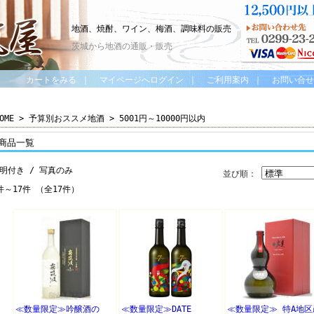
地酒、焼酎、ワイン、梅酒、調味料の販売
茨城から地酒の通販・販売
カートをみる
｜
マイページへログイン
｜
ご利用案内
｜
お問い合せ
OME
>
予算別おススメ地酒
> 5001円～10000円以内
商品一覧
明付き
/ 写真のみ
並び順：
件～17件 （全17件）
≪数量限定≫吟醸酒の
≪数量限定≫DATE
≪数量限定≫ 特A地区