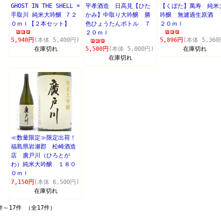
GHOST IN THE SHELL ×
平孝酒造 日高見【ひた
【くぼた】萬寿 純米
手取川 純米大吟醸 ７２
かみ】中取り大吟醸 勝
吟醸 無濾過生原酒 
０ｍｌ【２本セット】
色ひょうたんボトル ７
２０ｍｌ
２０ｍｌ
5,940円
(本体 5,400円)
5,896円
(本体 5,360
在庫切れ
5,500円
(本体 5,000円)
在庫切れ
在庫切れ
≪数量限定≫限定出荷！
福島県岩瀬郡 松崎酒造
店 廣戸川（ひろとが
わ）純米大吟醸 １８０
０ｍｌ
7,150円
(本体 6,500円)
在庫切れ
件～17件 （全17件）