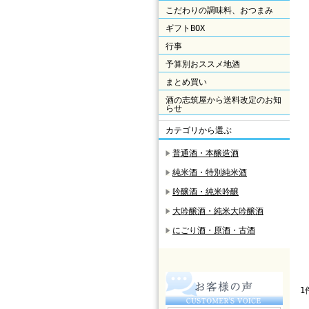
こだわりの調味料、おつまみ
ギフトBOX
行事
予算別おススメ地酒
まとめ買い
酒の志筑屋から送料改定のお知
らせ
カテゴリから選ぶ
普通酒・本醸造酒
純米酒・特別純米酒
吟醸酒・純米吟醸
大吟醸酒・純米大吟醸酒
にごり酒・原酒・古酒
1