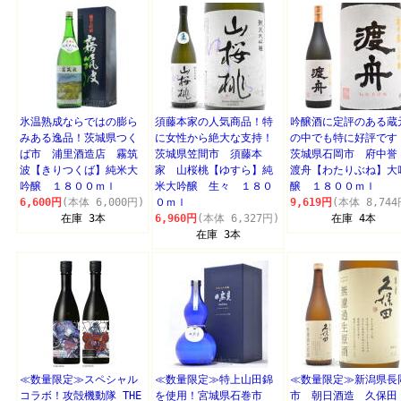
氷温熟成ならではの膨ら
須藤本家の人気商品！特
吟醸酒に定評のある蔵
みある逸品！茨城県つく
に女性から絶大な支持！
の中でも特に好評です
ば市 浦里酒造店 霧筑
茨城県笠間市 須藤本
茨城県石岡市 府中
波【きりつくば】純米大
家 山桜桃【ゆすら】純
渡舟【わたりぶね】大
吟醸 １８００ｍｌ
米大吟醸 生々 １８０
醸 １８００ｍｌ
6,600円
(本体 6,000円)
０ｍｌ
9,619円
(本体 8,744
在庫 3本
6,960円
(本体 6,327円)
在庫 4本
在庫 3本
≪数量限定≫スペシャル
≪数量限定≫特上山田錦
≪数量限定≫新潟県長
コラボ！攻殻機動隊 THE
を使用！宮城県石巻市
市 朝日酒造 久保田