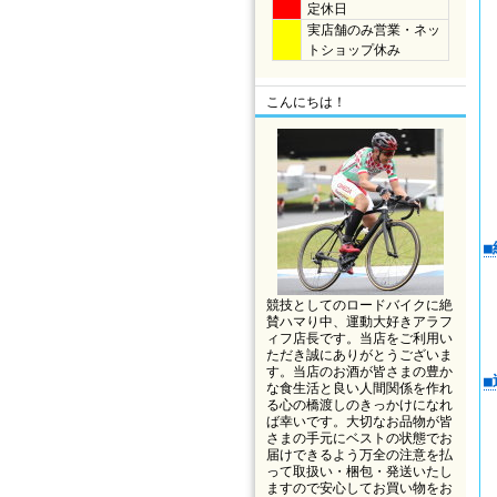
定休日
実店舗のみ営業・ネッ
トショップ休み
こんにちは！
競技としてのロードバイクに絶
賛ハマり中、運動大好きアラフ
ィフ店長です。当店をご利用い
ただき誠にありがとうございま
す。当店のお酒が皆さまの豊か
な食生活と良い人間関係を作れ
る心の橋渡しのきっかけになれ
ば幸いです。大切なお品物が皆
さまの手元にベストの状態でお
届けできるよう万全の注意を払
って取扱い・梱包・発送いたし
ますので安心してお買い物をお