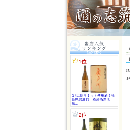
H
説
1