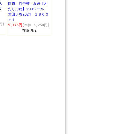
大
岡市 府中誉 渡舟【わ
７
たりぶね】テロワール
太田ノ谷2024 １８００
ｍｌ
円)
5,775円
(本体 5,250円)
在庫切れ