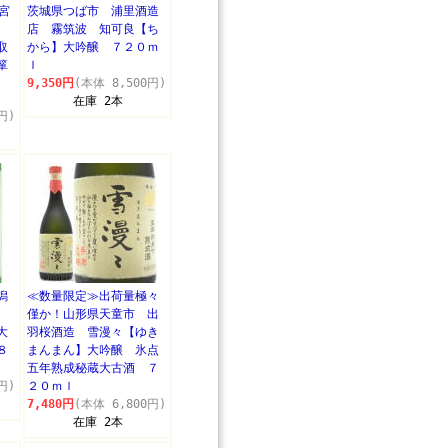
宮
茨城県つば市 浦里酒造
造
店 霧筑波 知可良【ち
取
から】大吟醸 ７２０ｍ
箪
ｌ
9,350円
(本体 8,500円)
在庫 2本
円)
潟
≪数量限定≫出荷量極々
田
僅か！山形県天童市 出
大
羽桜酒造 雪漫々【ゆき
８
まんまん】大吟醸 氷点
五年熟成秘蔵大古酒 ７
円)
２０ｍｌ
7,480円
(本体 6,800円)
在庫 2本