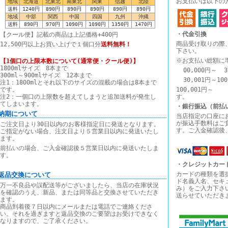
お支払いは以下の
地域
北海道
北東北
南東北
関東
信越
北陸
送料
1240円
890円
890円
890円
890円
890円
地域
中部
関西
中国
四国
九州
沖縄
送料
890円
970円
1090円
1090円
1350円
1470円
・代金引換
【クール便】記載の商品は上記価格+400円
商品受け取りの際
12,500円以上お買い上げで１個口分
送料無料！
下さい。
※お支払い総額に
【1個口の上限本数について(通常便・クール便)】
1800mlサイズ 8本まで
00,000円～ 3
300ml～900mlサイズ 12本まで
30,001円～10
注1：1800mlとそれ以下のサイズの混載の場合は8本まで
です。
100,00
注2：一個口の上限数を超えてしまうと追加送料が発生し
す。
てしまいます。
・銀行振込（前払
■納期について
当店指定の口座に
が振込手数料はご
ご注文日より30日以内のお客様指定日に発送となります。
す。ご入金確認後
ご指定がない場合、注文日より５営業日以内に発送いたし
ます。
前払いの場合、ご入金確認後５営業日以内に発送いたしま
す。
・クレジットカー
カードの種類を選
■返品交換について
ド名義人名、セキ
万一不良品や誤配送等がございましたら、当店の在庫状況
み）をご入力下さ
を確認のうえ、新品、または同等品と交換させていただき
送らせていただき
ます。
商品到着後７日以内にメールまたは電話でご連絡くださ
い。それを過ぎますと返品交換のご要望はお受けできなく
なりますので、ご了承ください。