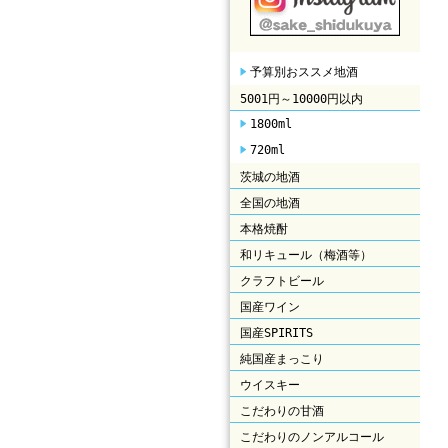
予算別おススメ地酒
5001円～10000円以内
1800ml
720ml
茨城の地酒
全国の地酒
本格焼酎
和リキュール（梅酒等）
クラフトビール
国産ワイン
国産SPIRITS
純国産まっこり
ウイスキー
こだわりの甘酒
こだわりのノンアルコール