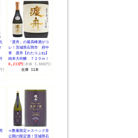
元
「渡舟」の最高峰酒がコ
！
レ！茨城県石岡市 府中
誉
誉 渡舟【わたりぶね】
吟
純米大吟醸 ７２０ｍｌ
6,233円
(本体 5,666円)
円)
在庫 11本
岡
≪数量限定≫スペック非
公開の限定酒！茨城県石