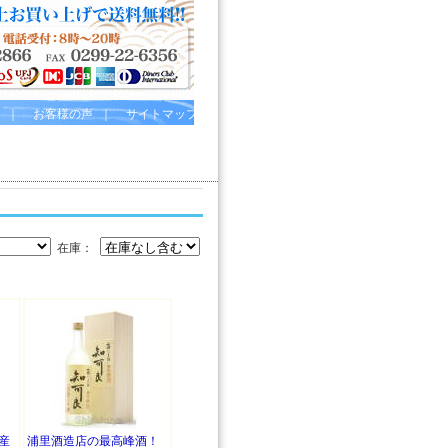
｜
お客様の声
｜
サイトマップ
在庫：
産
浦里酒造店の最高峰酒！