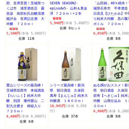
部、首席受賞！茨城県つ
SEVEN SEASON2-
「山田錦」40％精米！
くば市 浦里酒造店 霧
episode5- 山和＆黄金
城県石巻市 平孝酒
筑波 南部杜氏自醸清酒
澤 ７２０ｍｌ×２本
日高見【ひたかみ】中
鑑評会 首席記念酒 大
り純米大吟醸 黒の瓢
5,940円
(本体 5,400円)
吟醸 ７２０ｍｌ
ボトル ７２０ｍｌ
在庫 9セット
5,500円
(本体 5,000円)
6,050円
(本体 5,500
在庫 11本
在庫 8本
愛山シリーズの最高峰！
シリーズ最高峰！新潟
ぬる燗がおススメ！新
茨城県筑西市 来福酒造
県 朝日酒造 久保田
県 朝日酒造 久保
【らいふく】純米大吟
萬寿【まんじゅ】純米大
碧寿【へきじゅ】純米
醸 別誂 播州愛山 二
吟醸酒 １８００ｍｌ
吟醸 山廃仕込み １
割九分磨き 桐箱入り
10,945円
(本体 9,950
００ｍｌ
７２０ｍｌ
円)
6,908円
(本体 6,280
6,600円
(本体 6,000円)
在庫 37本
在庫 8本
在庫 6本