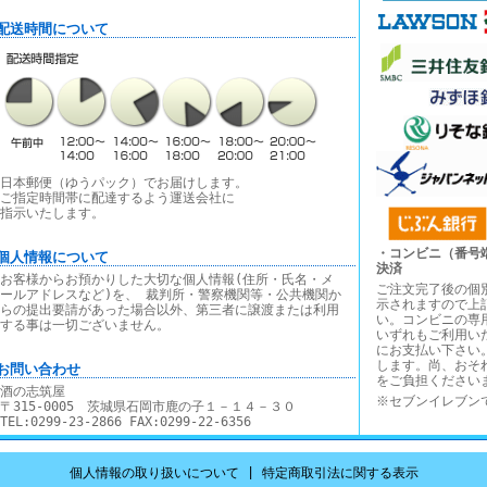
■配送時間について
日本郵便（ゆうパック）でお届けします。
ご指定時間帯に配達するよう運送会社に
指示いたします。
・コンビニ（番号
■個人情報について
決済
お客様からお預かりした大切な個人情報(住所・氏名・メ
ご注文完了後の個
ールアドレスなど)を、 裁判所・警察機関等・公共機関か
示されますので上
らの提出要請があった場合以外、第三者に譲渡または利用
い。コンビニの専
する事は一切ございません。
いずれもご利用い
にお支払い下さい
します。尚、おそ
■お問い合わせ
をご負担ください
酒の志筑屋
※セブンイレブン
〒315-0005 茨城県石岡市鹿の子１－１４－３０
TEL:0299-23-2866 FAX:0299-22-6356
個人情報の取り扱いについて
|
特定商取引法に関する表示