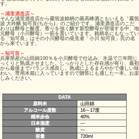
す。
～浦里酒造店～
そんな浦里酒造店から霧筑波銘柄の最高峰酒ともいえる「霧筑
波 大吟醸 知可良(ちから)」のご紹介です。浦里酒造店のこだ
わりは酵母と酸度。香りを強く醸す新型酵母が登場する中、地
元酵母（小川酵母）一筋を貫いています。銘柄名にもなってい
る「知可良」はその小川酵母の発見者「小川 知可良」氏の名
から来ています。
～知可良～
兵庫県産の山田錦100％を小川酵母で仕込み、氷温で三年間じ
っくりと熟成させました。しっかりとした存在感が有り、最初
から最後までバランス感良し。熟成によるまろやかで優しい味
わい。専用木箱に入っていますので贈答にも適した一本。お楽
しみください。
DATA
原料米
山田錦
アルコール度数
16～17度
精米歩合
40%
日本酒度
---
酸度
---
容量
720ml