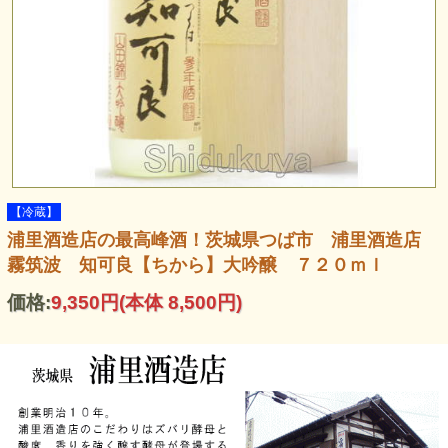
【冷蔵】
浦里酒造店の最高峰酒！茨城県つば市 浦里酒造店
霧筑波 知可良【ちから】大吟醸 ７２０ｍｌ
価格:
9,350円
(本体 8,500円)