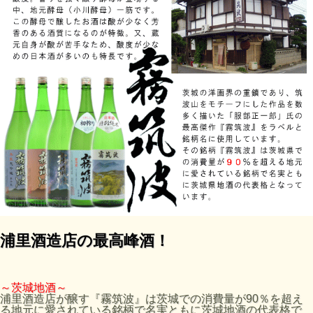
浦里酒造店の最高峰酒！
～茨城地酒～
浦里酒造店が醸す『霧筑波』は茨城での消費量が90％を超え
る地元に愛されている銘柄で名実ともに茨城地酒の代表格で