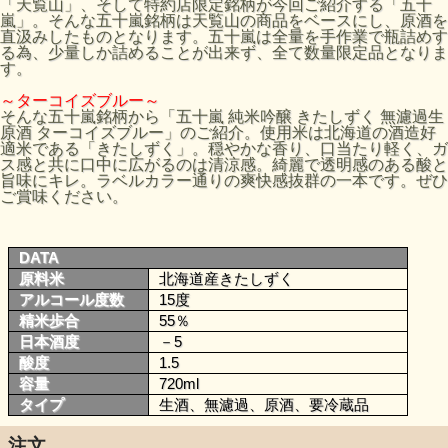
「天覧山」、そして特約店限定銘柄が今回ご紹介する「五十
嵐」。そんな五十嵐銘柄は天覧山の商品をベースにし、原酒を
直汲みしたものとなります。五十嵐は全量を手作業で瓶詰めす
る為、少量しか詰めることが出来ず、全て数量限定品となりま
す。
～ターコイズブルー～
そんな五十嵐銘柄から「五十嵐 純米吟醸 きたしずく 無濾過生
原酒 ターコイズブルー」のご紹介。使用米は北海道の酒造好
適米である「きたしずく」。穏やかな香り、口当たり軽く、ガ
ス感と共に口中に広がるのは清涼感。綺麗で透明感のある酸と
旨味にキレ。ラベルカラー通りの爽快感抜群の一本です。ぜひ
ご賞味ください。
DATA
原料米
北海道産きたしずく
アルコール度数
15度
精米歩合
55％
日本酒度
－5
酸度
1.5
容量
720ml
タイプ
生酒、無濾過、原酒、要冷蔵品
注文