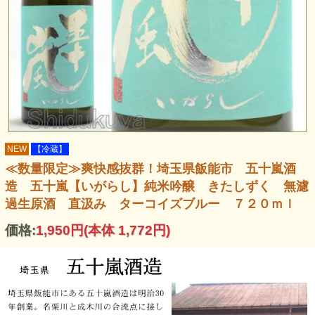
NEW
【冷蔵】
≪数量限定≫爽快感抜群！埼玉県飯能市 五十嵐酒
造 五十嵐【いがらし】純米吟醸 きたしずく 無濾
過生原酒 直汲み ターコイズブルー ７２０ｍｌ
価格:
1,950円
(本体 1,772円)