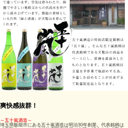
爽快感抜群！
～五十嵐酒造～
埼玉県飯能市にある五十嵐酒造は明治30年創業。代表銘柄は