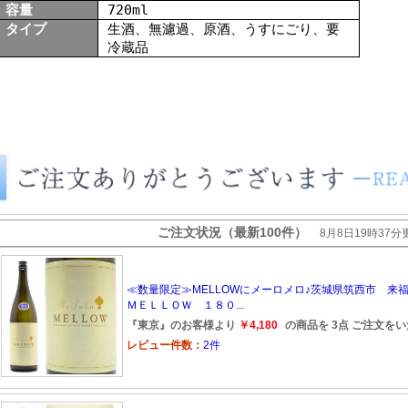
容量
720ml
タイプ
生酒、無濾過、原酒、うすにごり、要
冷蔵品