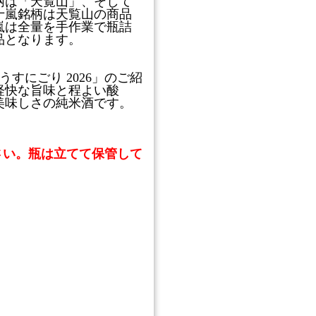
柄は「天覧山」、そして
十嵐銘柄は天覧山の商品
嵐は全量を手作業で瓶詰
品となります。
すにごり 2026」のご紹
軽快な旨味と程よい酸
美味しさの純米酒です。
。
さい。瓶は立てて保管して