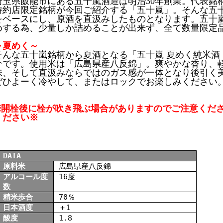
埼玉県飯能市にある五十嵐酒造は明治30年創業。代表銘
特約店限定銘柄が今回ご紹介する「五十嵐」。そんな五
をベースにし、原酒を直汲みしたものとなります。五十
めする為、少量しか詰めることが出来ず、全て数量限定
～夏めく～
そんな五十嵐銘柄から夏酒となる「五十嵐 夏めく純米酒 う
介です。使用米は「広島県産八反錦」。爽やかな香り、
味、そして直汲みならではのガス感が一体となり後引く
ぜひよーく冷やして、またはロックでお楽しみください
※開栓後に栓が吹き飛ぶ場合がありますのでご注意くだ
ください※
DATA
原料米
広島県産八反錦
アルコール度
16度
数
精米歩合
70％
日本酒度
＋1
酸度
1.8