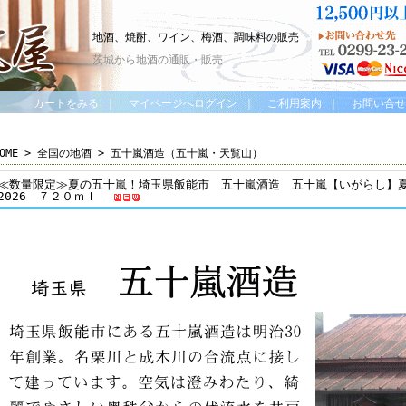
地酒、焼酎、ワイン、梅酒、調味料の販売
茨城から地酒の通販・販売
カートをみる
｜
マイページへログイン
｜
ご利用案内
｜
お問い合せ
OME
>
全国の地酒
>
五十嵐酒造（五十嵐・天覧山）
≪数量限定≫夏の五十嵐！埼玉県飯能市 五十嵐酒造 五十嵐【いがらし
2026 ７２０ｍｌ