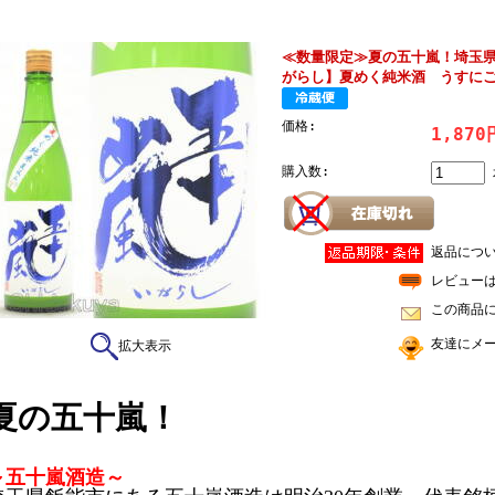
≪数量限定≫夏の五十嵐！埼玉
がらし】夏めく純米酒 うすにご
価格:
1,87
購入数:
返品につ
レビュー
この商品
友達にメ
拡大表示
夏の五十嵐！
～五十嵐酒造～