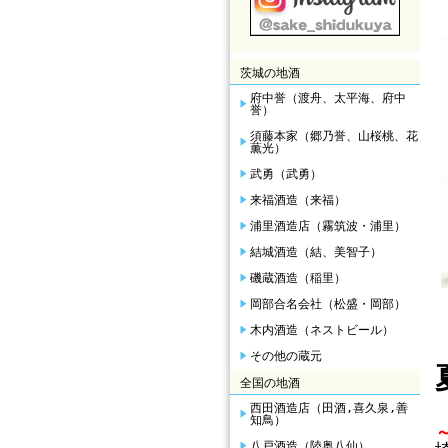
茨城の地酒
府中誉（渡舟、太平海、府中
誉）
須藤本家（郷乃誉、山桜桃、花
薫光）
武勇（武勇）
来福酒造（来福）
浦里酒造店（霧筑波・浦里）
結城酒造（結、美智子）
磯蔵酒造（稲里）
岡部合名会社（松盛・岡部）
木内酒造（ネストビール）
その他の蔵元
全国の地酒
西田酒造店（田酒,喜久泉,善
知鳥）
八戸酒造（陸奥八仙）