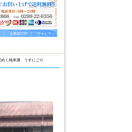
｜
お客様の声
｜
サイトマップ
】夏めく純米酒 うすにごり