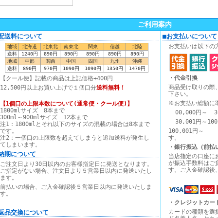
ご利用案内
■配送料について
■お支払いについて
お支払いは以下の
地域
北海道
北東北
南東北
関東
信越
北陸
送料
1240円
890円
890円
890円
890円
890円
地域
中部
関西
中国
四国
九州
沖縄
送料
890円
970円
1090円
1090円
1350円
1470円
・代金引換
【クール便】記載の商品は上記価格+400円
商品受け取りの際
12,500円以上お買い上げで１個口分
送料無料！
下さい。
※お支払い総額に
【1個口の上限本数について(通常便・クール便)】
1800mlサイズ 8本まで
00,000円～ 3
300ml～900mlサイズ 12本まで
30,001円～10
注1：1800mlとそれ以下のサイズの混載の場合は8本まで
です。
100,00
注2：一個口の上限数を超えてしまうと追加送料が発生し
す。
てしまいます。
・銀行振込（前払
■納期について
当店指定の口座に
が振込手数料はご
ご注文日より30日以内のお客様指定日に発送となります。
す。ご入金確認後
ご指定がない場合、注文日より５営業日以内に発送いたし
ます。
前払いの場合、ご入金確認後５営業日以内に発送いたしま
す。
・クレジットカー
カードの種類を選
■返品交換について