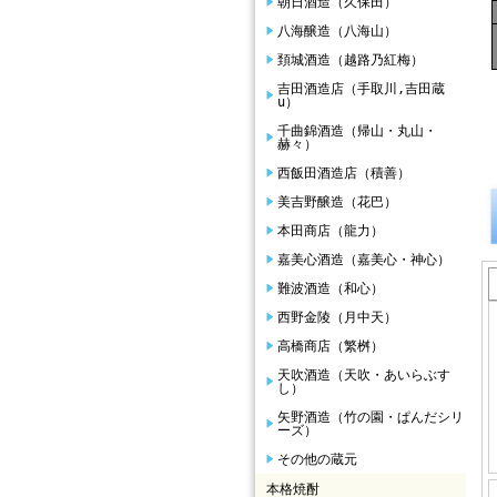
朝日酒造（久保田）
八海醸造（八海山）
頚城酒造（越路乃紅梅）
吉田酒造店（手取川,吉田蔵
u）
千曲錦酒造（帰山・丸山・
赫々）
西飯田酒造店（積善）
美吉野醸造（花巴）
本田商店（龍力）
嘉美心酒造（嘉美心・神心）
難波酒造（和心）
西野金陵（月中天）
高橋商店（繁桝）
天吹酒造（天吹・あいらぶす
し）
矢野酒造（竹の園・ぱんだシリ
ーズ）
その他の蔵元
本格焼酎