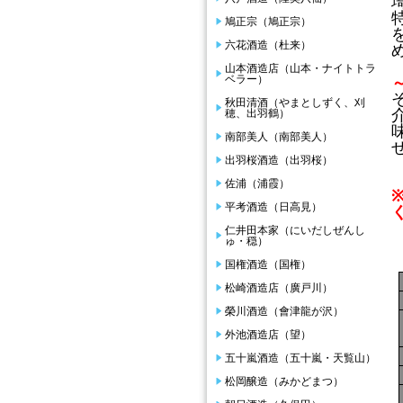
鳩正宗（鳩正宗）
六花酒造（杜来）
山本酒造店（山本・ナイトトラ
ベラー）
秋田清酒（やまとしずく、刈
穂、出羽鶴）
南部美人（南部美人）
出羽桜酒造（出羽桜）
佐浦（浦霞）
平考酒造（日高見）
仁井田本家（にいだしぜんし
ゅ・穏）
国権酒造（国権）
松崎酒造店（廣戸川）
榮川酒造（會津龍が沢）
外池酒造店（望）
五十嵐酒造（五十嵐・天覧山）
松岡醸造（みかどまつ）