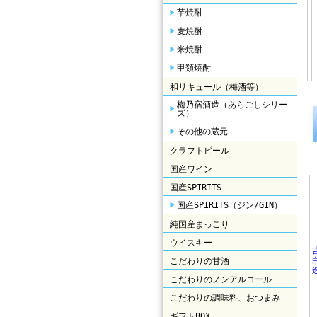
芋焼酎
麦焼酎
米焼酎
甲類焼酎
和リキュール（梅酒等）
梅乃宿酒造（あらごしシリー
ズ）
その他の蔵元
クラフトビール
国産ワイン
国産SPIRITS
国産SPIRITS（ジン/GIN）
純国産まっこり
ウイスキー
こだわりの甘酒
こだわりのノンアルコール
こだわりの調味料、おつまみ
ギフトBOX