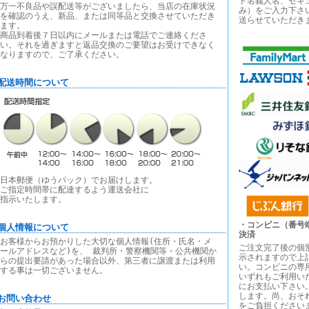
ド名義人名、セキ
万一不良品や誤配送等がございましたら、当店の在庫状況
み）をご入力下さ
を確認のうえ、新品、または同等品と交換させていただき
送らせていただき
ます。
商品到着後７日以内にメールまたは電話でご連絡くださ
い。それを過ぎますと返品交換のご要望はお受けできなく
なりますので、ご了承ください。
■配送時間について
日本郵便（ゆうパック）でお届けします。
ご指定時間帯に配達するよう運送会社に
指示いたします。
・コンビニ（番号
■個人情報について
決済
お客様からお預かりした大切な個人情報(住所・氏名・メ
ご注文完了後の個
ールアドレスなど)を、 裁判所・警察機関等・公共機関か
示されますので上
らの提出要請があった場合以外、第三者に譲渡または利用
い。コンビニの専
する事は一切ございません。
いずれもご利用い
にお支払い下さい
します。尚、おそ
■お問い合わせ
をご負担ください