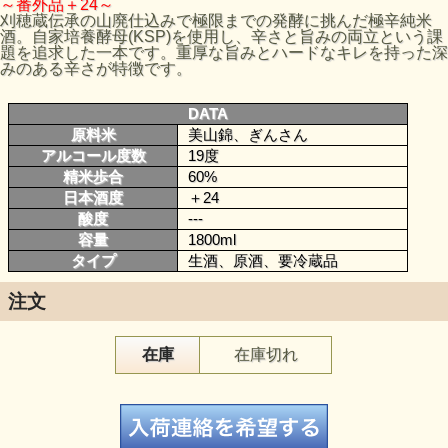
～番外品＋24～
刈穂蔵伝承の山廃仕込みで極限までの発酵に挑んだ極辛純米
酒。自家培養酵母(KSP)を使用し、辛さと旨みの両立という課
題を追求した一本です。重厚な旨みとハードなキレを持った深
みのある辛さが特徴です。
DATA
原料米
美山錦、ぎんさん
アルコール度数
19度
精米歩合
60%
日本酒度
＋24
酸度
---
容量
1800ml
タイプ
生酒、原酒、要冷蔵品
注文
在庫
在庫切れ