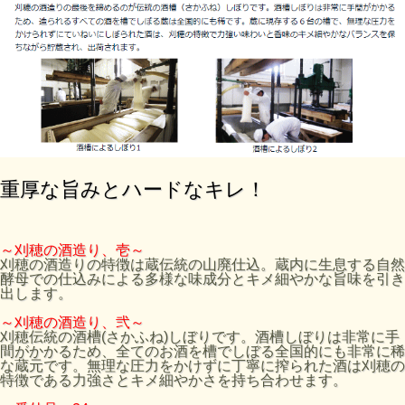
重厚な旨みとハードなキレ！
～刈穂の酒造り、壱～
刈穂の酒造りの特徴は蔵伝統の山廃仕込。蔵内に生息する自然
酵母での仕込みによる多様な味成分とキメ細やかな旨味を引き
出します。
～刈穂の酒造り、弐～
刈穂伝統の酒槽(さかふね)しぼりです。酒槽しぼりは非常に手
間がかかるため、全てのお酒を槽でしぼる全国的にも非常に稀
な蔵元です。無理な圧力をかけずに丁寧に搾られた酒は刈穂の
特徴である力強さとキメ細やかさを持ち合わせます。