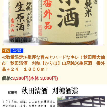
NEW
【冷蔵】
≪数量限定≫重厚な旨みとハードなキレ！秋田県大仙
市 秋田清酒 刈穂【かりほ】山廃純米生原酒 番外
品＋２４ １８００ｍｌ
価格:
3,300円
(本体 3,000円)