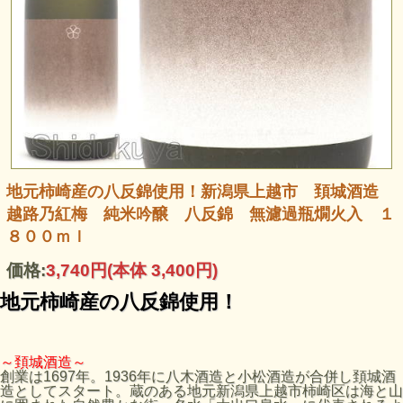
地元柿崎産の八反錦使用！新潟県上越市 頚城酒造
越路乃紅梅 純米吟醸 八反錦 無濾過瓶燗火入 １
８００ｍｌ
価格:
3,740円
(本体 3,400円)
地元柿崎産の八反錦使用！
～頚城酒造～
創業は1697年。1936年に八木酒造と小松酒造が合併し頚城酒
造としてスタート。蔵のある地元新潟県上越市柿崎区は海と山