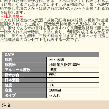
に囲まれた自然豊かな街。名水「大出口泉水」に代表されるよ
うに豊かな水にも恵まれています。地元柿崎の水、米、伝統技
術で醸し地域の人からは愛され地域外の人からも応援される酒
を目指します。
～純米吟醸～
そんな頚城酒造の人気酒「越路乃紅梅 純米吟醸 八反錦(無濾過
瓶燗火入れ)」のご紹介。蔵元地元柿崎産の八反錦を100％使
用。素材である米の旨味を引き出すべく長期低温発酵で醸した
一回火入れの純米吟醸。上品な香り、透明感のある柔らかな旨
味に、爽やかな酸味。主役の料理を引き立てる味わいを目指し
た頚城酒造のコンセプトを代表する一本です。
DATA
原料
米・米麹
原料米
柿崎産八反錦100%
アルコール度数
15度
精米歩合
55%
日本酒度
---
酸度
1.6
容量
1800ml
タイプ
火入れ
注文