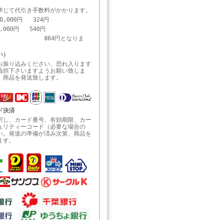
準じて代引き手数料がかかります。
0,000円 324円
0,000円 540円
1円～ 864円となりま
い）
お振り込みください。恐れ入ります
負担下さいますようお願い致しま
、商品を発送致します。
ド決済
択し、カード番号、有効期限、カー
ュリティーコード（必要な場合の
い。発送の準備が済み次第、商品を
ます。