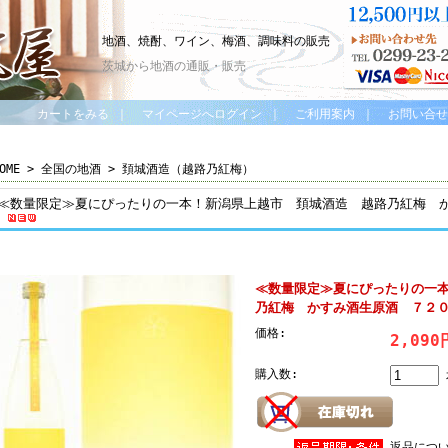
地酒、焼酎、ワイン、梅酒、調味料の販売
茨城から地酒の通販・販売
カートをみる
｜
マイページへログイン
｜
ご利用案内
｜
お問い合せ
OME
>
全国の地酒
>
頚城酒造（越路乃紅梅）
≪数量限定≫夏にぴったりの一本！新潟県上越市 頚城酒造 越路乃紅梅 
≪数量限定≫夏にぴったりの一
乃紅梅 かすみ酒生原酒 ７２
価格:
2,09
購入数:
返品につ