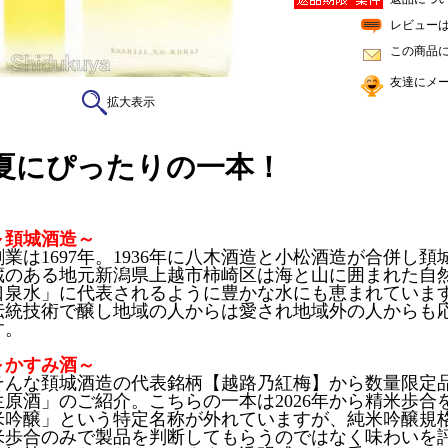
レビュー
この商品
友達にメ
拡大表示
夏にぴったりの一本！
～頚城酒造～
創業は1697年。1936年に八木酒造と小松酒造が合併し
蔵のある地元新潟県上越市柿崎区は海と山に囲まれた自
口泉水」に代表されるように豊かな水にも恵まれていま
伝統技術で醸し地域の人からは愛され地域外の人からも
す。
～かすみ酒～
そんな頚城酒造の代表銘柄【越路乃紅梅】から数量限定品
生原酒」のご紹介。こちらの一本は2026年から精米歩合
米吟醸」という特定名称が外れていますが、純米吟醸規
米歩合のみで製品を判断してもらうのではなく味わいを