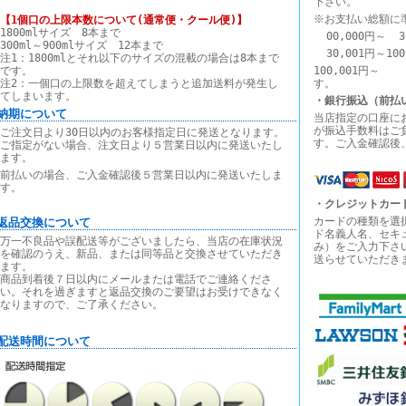
下さい。
※お支払い総額に
【1個口の上限本数について(通常便・クール便)】
1800mlサイズ 8本まで
00,000円～ 3
300ml～900mlサイズ 12本まで
30,001円～10
注1：1800mlとそれ以下のサイズの混載の場合は8本まで
です。
100,00
注2：一個口の上限数を超えてしまうと追加送料が発生し
す。
てしまいます。
・銀行振込（前払
■納期について
当店指定の口座に
が振込手数料はご
ご注文日より30日以内のお客様指定日に発送となります。
す。ご入金確認後
ご指定がない場合、注文日より５営業日以内に発送いたし
ます。
前払いの場合、ご入金確認後５営業日以内に発送いたしま
す。
・クレジットカー
カードの種類を選
■返品交換について
ド名義人名、セキ
万一不良品や誤配送等がございましたら、当店の在庫状況
み）をご入力下さ
を確認のうえ、新品、または同等品と交換させていただき
送らせていただき
ます。
商品到着後７日以内にメールまたは電話でご連絡くださ
い。それを過ぎますと返品交換のご要望はお受けできなく
なりますので、ご了承ください。
■配送時間について