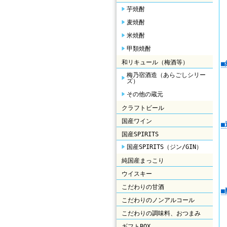
芋焼酎
麦焼酎
米焼酎
甲類焼酎
和リキュール（梅酒等）
梅乃宿酒造（あらごしシリー
ズ）
その他の蔵元
クラフトビール
国産ワイン
国産SPIRITS
国産SPIRITS（ジン/GIN）
純国産まっこり
ウイスキー
こだわりの甘酒
こだわりのノンアルコール
こだわりの調味料、おつまみ
ギフトBOX