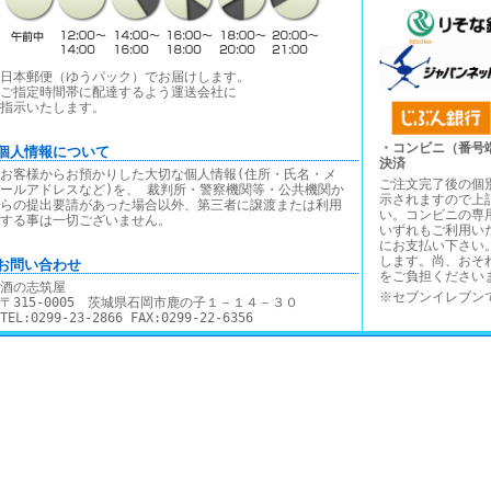
日本郵便（ゆうパック）でお届けします。
ご指定時間帯に配達するよう運送会社に
指示いたします。
・コンビニ（番号
■個人情報について
決済
お客様からお預かりした大切な個人情報(住所・氏名・メ
ご注文完了後の個
ールアドレスなど)を、 裁判所・警察機関等・公共機関か
示されますので上
らの提出要請があった場合以外、第三者に譲渡または利用
い。コンビニの専
する事は一切ございません。
いずれもご利用い
にお支払い下さい
します。尚、おそ
■お問い合わせ
をご負担ください
酒の志筑屋
※セブンイレブン
〒315-0005 茨城県石岡市鹿の子１－１４－３０
TEL:0299-23-2866 FAX:0299-22-6356