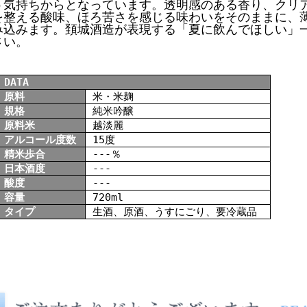
う気持ちからとなっています。透明感のある香り、クリ
を整える酸味、ほろ苦さを感じる味わいをそのままに、
み込みます。頚城酒造が表現する「夏に飲んでほしい」
さい。
DATA
原料
米・米麹
規格
純米吟醸
原料米
越淡麗
アルコール度数
15度
精米歩合
---％
日本酒度
---
酸度
---
容量
720ml
タイプ
生酒、原酒、うすにごり、要冷蔵品