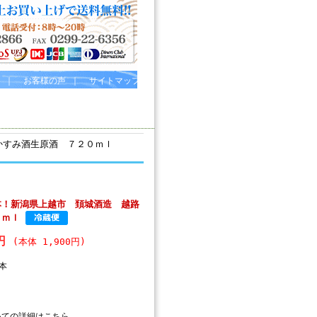
｜
お客様の声
｜
サイトマップ
かすみ酒生原酒 ７２０ｍｌ
本！新潟県上越市 頚城酒造 越路
０ｍｌ
0円
(本体 1,900円)
本
いての詳細はこちら