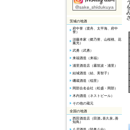
茨城の地酒
府中誉（渡舟、太平海、府中
誉）
須藤本家（郷乃誉、山桜桃、花
薫光）
武勇（武勇）
来福酒造（来福）
浦里酒造店（霧筑波・浦里）
結城酒造（結、美智子）
磯蔵酒造（稲里）
岡部合名会社（松盛・岡部）
木内酒造（ネストビール）
その他の蔵元
全国の地酒
西田酒造店（田酒,喜久泉,善
知鳥）
八戸酒造（陸奥八仙）