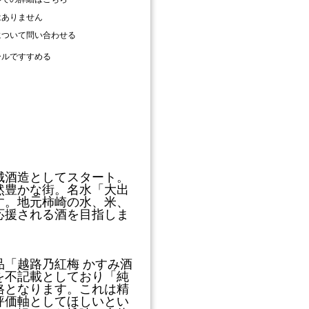
はありません
について問い合わせる
ールですすめる
頚城酒造としてスタート。
然豊かな街。名水「大出
す。地元柿崎の水、米、
応援される酒を目指しま
「越路乃紅梅 かすみ酒
を不記載としており「純
格となります。これは精
評価軸としてほしいとい