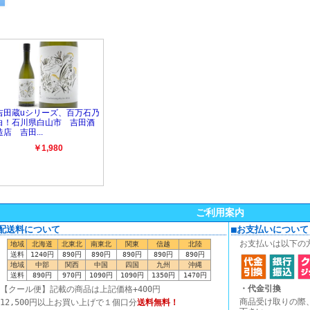
ご利用案内
■配送料について
■お支払いについて
お支払いは以下の
地域
北海道
北東北
南東北
関東
信越
北陸
送料
1240円
890円
890円
890円
890円
890円
地域
中部
関西
中国
四国
九州
沖縄
送料
890円
970円
1090円
1090円
1350円
1470円
・代金引換
【クール便】記載の商品は上記価格+400円
商品受け取りの際
12,500円以上お買い上げで１個口分
送料無料！