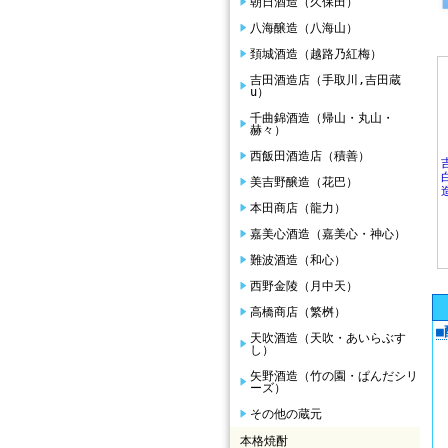
朝日酒造（久保田）
八海醸造（八海山）
頚城酒造（越路乃紅梅）
吉田酒造店（手取川,吉田蔵
u）
千曲錦酒造（帰山・丸山・
赫々）
西飯田酒造店（積善）
美吉野醸造（花巴）
本田商店（龍力）
嘉美心酒造（嘉美心・神心）
難波酒造（和心）
西野金陵（月中天）
高橋商店（繁桝）
天吹酒造（天吹・あいらぶす
し）
矢野酒造（竹の園・ぱんだシリ
ーズ）
その他の蔵元
本格焼酎