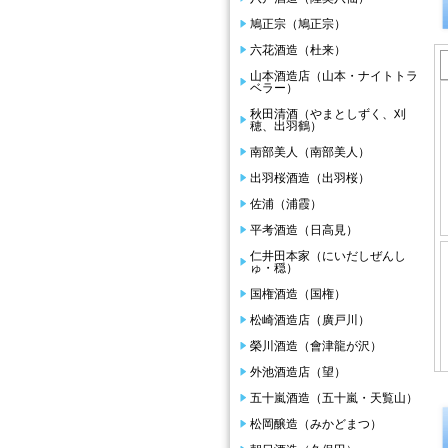
鳩正宗（鳩正宗）
六花酒造（杜来）
山本酒造店（山本・ナイトトラ
ベラー）
秋田清酒（やまとしずく、刈
穂、出羽鶴）
南部美人（南部美人）
出羽桜酒造（出羽桜）
佐浦（浦霞）
平考酒造（日高見）
仁井田本家（にいだしぜんし
ゅ・穏）
国権酒造（国権）
松崎酒造店（廣戸川）
榮川酒造（會津龍が沢）
外池酒造店（望）
五十嵐酒造（五十嵐・天覧山）
松岡醸造（みかどまつ）