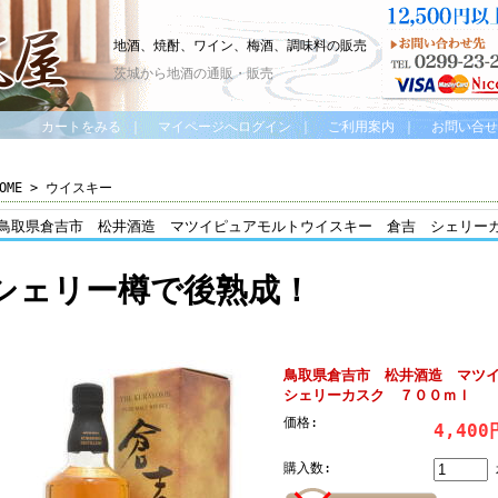
地酒、焼酎、ワイン、梅酒、調味料の販売
茨城から地酒の通販・販売
カートをみる
｜
マイページへログイン
｜
ご利用案内
｜
お問い合せ
OME
>
ウイスキー
鳥取県倉吉市 松井酒造 マツイピュアモルトウイスキー 倉吉 シェリー
シェリー樽で後熟成！
鳥取県倉吉市 松井酒造 マツ
シェリーカスク ７００ｍｌ
価格:
4,40
購入数: