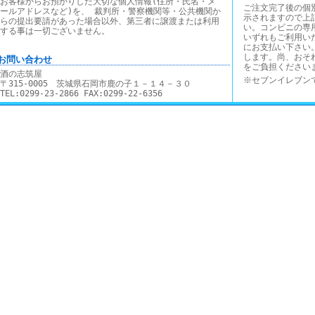
お客様からお預かりした大切な個人情報(住所・氏名・メ
ご注文完了後の個
ールアドレスなど)を、 裁判所・警察機関等・公共機関か
示されますので上
らの提出要請があった場合以外、第三者に譲渡または利用
い。コンビニの専
する事は一切ございません。
いずれもご利用い
にお支払い下さい
します。尚、おそ
■お問い合わせ
をご負担ください
酒の志筑屋
※セブンイレブン
〒315-0005 茨城県石岡市鹿の子１－１４－３０
TEL:0299-23-2866 FAX:0299-22-6356