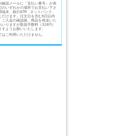
別確認メールに「支払い番号」が表
記のいずれかの場所でお支払い下さ
用端末、銀行ATM、ネットバンク、
ただけます。注文日を含む6日以内
。ご入金の確認後、商品を発送いた
れいりますが取扱手数料（324円）
ますようお願いいたします。
ではご利用いただけません。