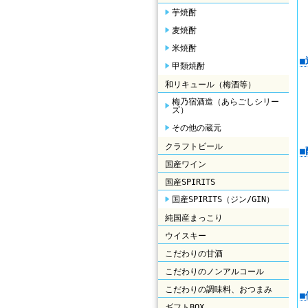
芋焼酎
麦焼酎
米焼酎
甲類焼酎
和リキュール（梅酒等）
梅乃宿酒造（あらごしシリー
ズ）
その他の蔵元
クラフトビール
国産ワイン
国産SPIRITS
国産SPIRITS（ジン/GIN）
純国産まっこり
ウイスキー
こだわりの甘酒
こだわりのノンアルコール
こだわりの調味料、おつまみ
ギフトBOX