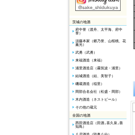
茨城の地酒
府中誉（渡舟、太平海、府中
誉）
須藤本家（郷乃誉、山桜桃、花
薫光）
武勇（武勇）
来福酒造（来福）
浦里酒造店（霧筑波・浦里）
結城酒造（結、美智子）
磯蔵酒造（稲里）
岡部合名会社（松盛・岡部）
木内酒造（ネストビール）
その他の蔵元
全国の地酒
西田酒造店（田酒,喜久泉,善
知鳥）
八戸酒造（陸奥八仙）