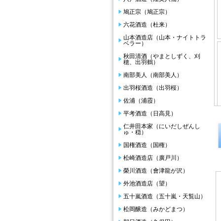
鳩正宗（鳩正宗）
六花酒造（杜来）
山本酒造店（山本・ナイトトラ
ベラー）
秋田清酒（やまとしずく、刈
穂、出羽鶴）
南部美人（南部美人）
出羽桜酒造（出羽桜）
佐浦（浦霞）
平考酒造（日高見）
仁井田本家（にいだしぜんし
ゅ・穏）
国権酒造（国権）
松崎酒造店（廣戸川）
榮川酒造（會津龍が沢）
外池酒造店（望）
五十嵐酒造（五十嵐・天覧山）
松岡醸造（みかどまつ）