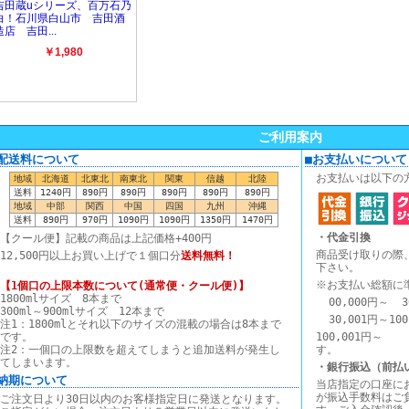
ご利用案内
■配送料について
■お支払いについて
お支払いは以下の
地域
北海道
北東北
南東北
関東
信越
北陸
送料
1240円
890円
890円
890円
890円
890円
地域
中部
関西
中国
四国
九州
沖縄
送料
890円
970円
1090円
1090円
1350円
1470円
・代金引換
【クール便】記載の商品は上記価格+400円
商品受け取りの際
12,500円以上お買い上げで１個口分
送料無料！
下さい。
※お支払い総額に
【1個口の上限本数について(通常便・クール便)】
1800mlサイズ 8本まで
00,000円～ 3
300ml～900mlサイズ 12本まで
30,001円～10
注1：1800mlとそれ以下のサイズの混載の場合は8本まで
です。
100,00
注2：一個口の上限数を超えてしまうと追加送料が発生し
す。
てしまいます。
・銀行振込（前払
■納期について
当店指定の口座に
が振込手数料はご
ご注文日より30日以内のお客様指定日に発送となります。