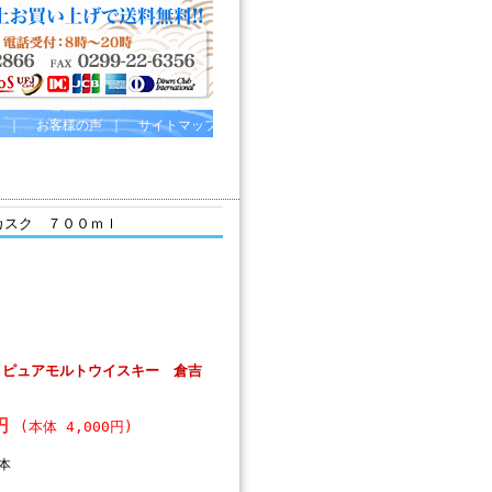
｜
お客様の声
｜
サイトマップ
カスク ７００ｍｌ
イピュアモルトウイスキー 倉吉
0円
(本体 4,000円)
本