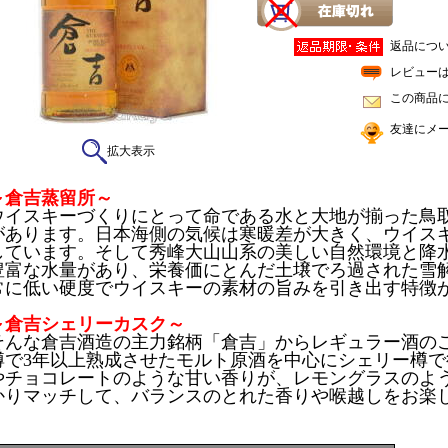
返品につ
レビュー
この商品
友達にメ
拡大表示
～倉吉蒸留所～
ウイスキーづくりにとって命である水と大地が揃った鳥
があります。日本海側の気候は寒暖差が大きく、ウイス
しています。そして秀峰大山山系の美しい自然環境と降
豊富な水量があり、栄養価にとんだ土壌でろ過された雪
常に低い硬度でウイスキーの素材の旨みを引き出す特徴
～倉吉シェリーカスク～
そんな倉吉酒造の主力銘柄「倉吉」からレギュラー酒の
樽で3年以上熟成させたモルト原酒を中心にシェリー樽
やチョコレートのような甘い香りが、レモングラスのよ
かりマッチして、バランスのとれた香りや喉越しをお楽