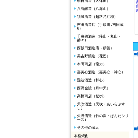
朝日酒造（久保田）
八海醸造（八海山）
頚城酒造（越路乃紅梅）
吉田酒造店（手取川,吉田蔵
u）
千曲錦酒造（帰山・丸山・
赫々）
西飯田酒造店（積善）
美吉野醸造（花巴）
本田商店（龍力）
嘉美心酒造（嘉美心・神心）
難波酒造（和心）
西野金陵（月中天）
高橋商店（繁桝）
天吹酒造（天吹・あいらぶす
し）
矢野酒造（竹の園・ぱんだシリ
ーズ）
その他の蔵元
本格焼酎