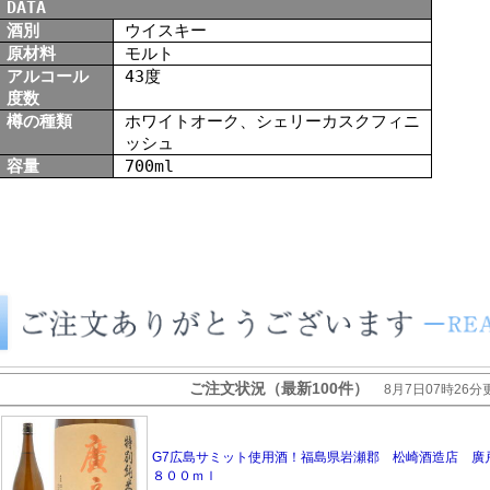
DATA
酒別
ウイスキー
原材料
モルト
アルコール
43度
度数
樽の種類
ホワイトオーク、シェリーカスクフィニ
ッシュ
容量
700ml