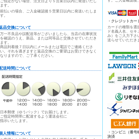
す。ご入金確認後
ご指定がない場合、注文日より５営業日以内に発送いたし
ます。
前払いの場合、ご入金確認後５営業日以内に発送いたしま
す。
・クレジットカー
カードの種類を選
■返品交換について
ド名義人名、セキ
万一不良品や誤配送等がございましたら、当店の在庫状況
み）をご入力下さ
を確認のうえ、新品、または同等品と交換させていただき
送らせていただき
ます。
商品到着後７日以内にメールまたは電話でご連絡くださ
い。それを過ぎますと返品交換のご要望はお受けできなく
なりますので、ご了承ください。
■配送時間について
日本郵便（ゆうパック）でお届けします。
ご指定時間帯に配達するよう運送会社に
指示いたします。
・コンビニ（番号
■個人情報について
決済