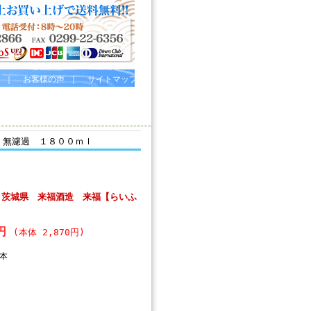
｜
お客様の声
｜
サイトマップ
 無濾過 １８００ｍｌ
！茨城県 来福酒造 来福【らいふ
ｌ
7円
(本体 2,870円)
本