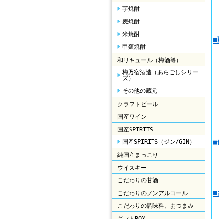
芋焼酎
麦焼酎
米焼酎
甲類焼酎
和リキュール（梅酒等）
梅乃宿酒造（あらごしシリー
ズ）
その他の蔵元
クラフトビール
国産ワイン
国産SPIRITS
国産SPIRITS（ジン/GIN）
純国産まっこり
ウイスキー
こだわりの甘酒
こだわりのノンアルコール
こだわりの調味料、おつまみ
ギフトBOX