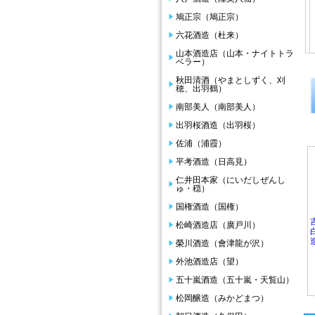
鳩正宗（鳩正宗）
六花酒造（杜来）
山本酒造店（山本・ナイトトラ
ベラー）
秋田清酒（やまとしずく、刈
穂、出羽鶴）
南部美人（南部美人）
出羽桜酒造（出羽桜）
佐浦（浦霞）
平考酒造（日高見）
仁井田本家（にいだしぜんし
ゅ・穏）
国権酒造（国権）
松崎酒造店（廣戸川）
榮川酒造（會津龍が沢）
外池酒造店（望）
五十嵐酒造（五十嵐・天覧山）
松岡醸造（みかどまつ）