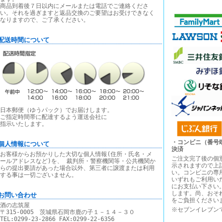
商品到着後７日以内にメールまたは電話でご連絡くださ
い。それを過ぎますと返品交換のご要望はお受けできなく
なりますので、ご了承ください。
■配送時間について
日本郵便（ゆうパック）でお届けします。
ご指定時間帯に配達するよう運送会社に
指示いたします。
・コンビニ（番号
■個人情報について
決済
お客様からお預かりした大切な個人情報(住所・氏名・メ
ご注文完了後の個
ールアドレスなど)を、 裁判所・警察機関等・公共機関か
示されますので上
らの提出要請があった場合以外、第三者に譲渡または利用
い。コンビニの専
する事は一切ございません。
いずれもご利用い
にお支払い下さい
します。尚、おそ
■お問い合わせ
をご負担ください
酒の志筑屋
※セブンイレブン
〒315-0005 茨城県石岡市鹿の子１－１４－３０
TEL:0299-23-2866 FAX:0299-22-6356