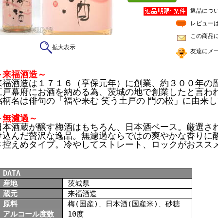
返品につ
レビュー
この商品
拡大表示
友達にメ
～来福酒造～
来福酒造は１７１６（享保元年）に創業、約３００年の
江戸幕府にお酒を納める為、茨城の地で創業したと言わ
銘柄名は俳句の「福や来む 笑う土戸の 門の松」に由来
～無濾過～
日本酒蔵が醸す梅酒はもちろん、日本酒ベース。厳選さ
け込んだ贅沢な逸品。無濾過ならではの爽やかな香りに
さ控えめタイプ。冷やしてストレート、ロックがおスス
DATA
産地
茨城県
蔵元
来福酒造
原料
梅(国産)、日本酒(国産米)、砂糖
アルコール度数
10度