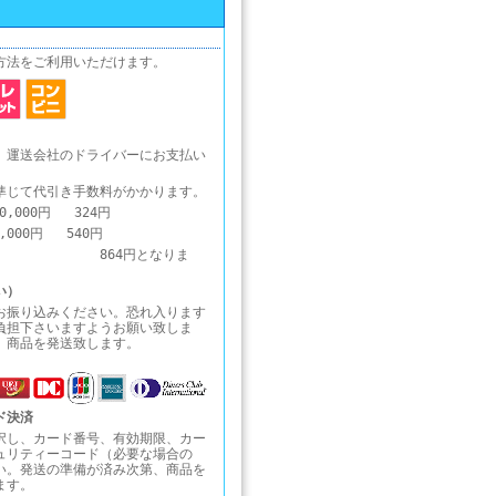
方法をご利用いただけます。
、運送会社のドライバーにお支払い
準じて代引き手数料がかかります。
0,000円 324円
0,000円 540円
1円～ 864円となりま
い）
お振り込みください。恐れ入ります
負担下さいますようお願い致しま
、商品を発送致します。
ド決済
択し、カード番号、有効期限、カー
ュリティーコード（必要な場合の
い。発送の準備が済み次第、商品を
ます。