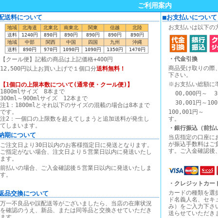
ご利用案内
■配送料について
■お支払いについて
お支払いは以下の
地域
北海道
北東北
南東北
関東
信越
北陸
送料
1240円
890円
890円
890円
890円
890円
地域
中部
関西
中国
四国
九州
沖縄
送料
890円
970円
1090円
1090円
1350円
1470円
・代金引換
【クール便】記載の商品は上記価格+400円
商品受け取りの際
12,500円以上お買い上げで１個口分
送料無料！
下さい。
※お支払い総額に
【1個口の上限本数について(通常便・クール便)】
1800mlサイズ 8本まで
00,000円～ 3
300ml～900mlサイズ 12本まで
30,001円～10
注1：1800mlとそれ以下のサイズの混載の場合は8本まで
です。
100,00
注2：一個口の上限数を超えてしまうと追加送料が発生し
す。
てしまいます。
・銀行振込（前払
■納期について
当店指定の口座に
が振込手数料はご
ご注文日より30日以内のお客様指定日に発送となります。
す。ご入金確認後
ご指定がない場合、注文日より５営業日以内に発送いたし
ます。
前払いの場合、ご入金確認後５営業日以内に発送いたしま
す。
・クレジットカー
カードの種類を選
■返品交換について
ド名義人名、セキ
万一不良品や誤配送等がございましたら、当店の在庫状況
み）をご入力下さ
を確認のうえ、新品、または同等品と交換させていただき
送らせていただき
ます。