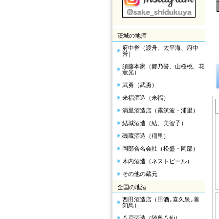
茨城の地酒
府中誉（渡舟、太平海、府中
誉）
須藤本家（郷乃誉、山桜桃、花
薫光）
武勇（武勇）
来福酒造（来福）
浦里酒造店（霧筑波・浦里）
結城酒造（結、美智子）
磯蔵酒造（稲里）
岡部合名会社（松盛・岡部）
木内酒造（ネストビール）
その他の蔵元
全国の地酒
西田酒造店（田酒,喜久泉,善
知鳥）
八戸酒造（陸奥八仙）