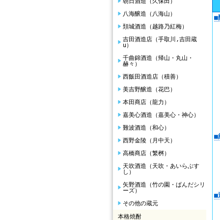
朝日酒造（久保田）
八海醸造（八海山）
頚城酒造（越路乃紅梅）
吉田酒造店（手取川,吉田蔵
u）
千曲錦酒造（帰山・丸山・
赫々）
西飯田酒造店（積善）
美吉野醸造（花巴）
本田商店（龍力）
嘉美心酒造（嘉美心・神心）
難波酒造（和心）
西野金陵（月中天）
高橋商店（繁桝）
天吹酒造（天吹・あいらぶす
し）
矢野酒造（竹の園・ぱんだシリ
ーズ）
その他の蔵元
本格焼酎