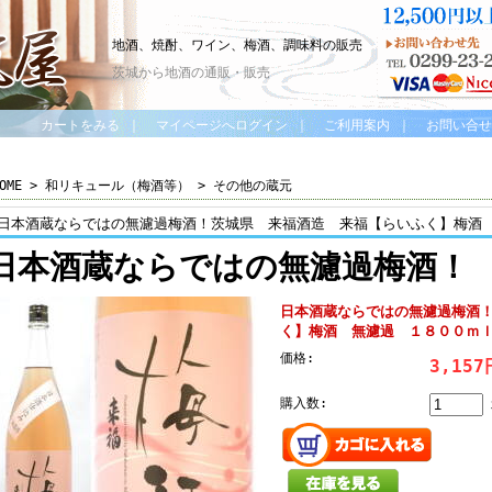
地酒、焼酎、ワイン、梅酒、調味料の販売
茨城から地酒の通販・販売
カートをみる
｜
マイページへログイン
｜
ご利用案内
｜
お問い合せ
OME
>
和リキュール（梅酒等）
>
その他の蔵元
日本酒蔵ならではの無濾過梅酒！茨城県 来福酒造 来福【らいふく】梅酒
日本酒蔵ならではの無濾過梅酒！
日本酒蔵ならではの無濾過梅酒
く】梅酒 無濾過 １８００ｍ
価格:
3,15
購入数: