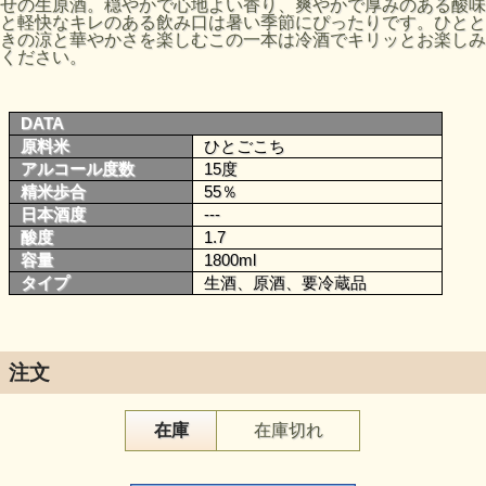
せの生原酒。穏やかで心地よい香り、爽やかで厚みのある酸味
と軽快なキレのある飲み口は暑い季節にぴったりです。ひとと
きの涼と華やかさを楽しむこの一本は冷酒でキリッとお楽しみ
ください。
DATA
原料米
ひとごこち
アルコール度数
15度
精米歩合
55％
日本酒度
---
酸度
1.7
容量
1800ml
タイプ
生酒、原酒、要冷蔵品
注文
在庫
在庫切れ