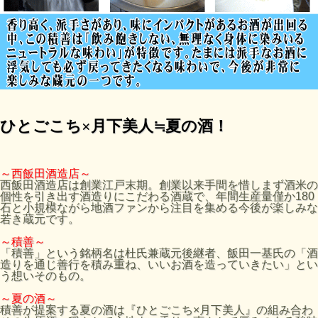
ひとごこち×月下美人≒夏の酒！
～西飯田酒造店～
西飯田酒造店は創業江戸末期。創業以来手間を惜しまず酒米の
個性を引き出す酒造りにこだわる酒蔵で、年間生産量僅か180
石と小規模ながら地酒ファンから注目を集める今後が楽しみな
若き蔵元です。
～積善～
「積善」という銘柄名は杜氏兼蔵元後継者、飯田一基氏の「酒
造りを通じ善行を積み重ね、いいお酒を造っていきたい」とい
う想いそのもの。
～夏の酒～
積善が提案する夏の酒は『ひとごこち×月下美人』の組み合わ