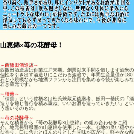
山恵錦×苺の花酵母！
～西飯田酒造店～
西飯田酒造店は創業江戸末期。創業以来手間を惜しまず酒米の
個性を引き出す酒造りにこだわる酒蔵で、年間生産量僅か180
石と小規模ながら地酒ファンから注目を集める今後が楽しみな
若き蔵元です。
～積善～
「積善」という銘柄名は杜氏兼蔵元後継者、飯田一基氏の「酒
造りを通じ善行を積み重ね、いいお酒を造っていきたい」とい
う想いそのもの。
～苺の花酵母～
そんな積善から『苺の花酵母×山恵錦』の組み合わせをご紹
介。地元長野県産の山恵錦を使用した一本。心地の良い穏やか
な香り、口に含むとほんのりとした甘味が広がり、軽やかな酸