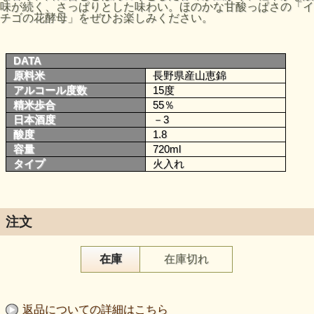
味が続く、さっぱりとした味わい。ほのかな甘酸っぱさの「イ
チゴの花酵母」をぜひお楽しみください。
DATA
原料米
長野県産山恵錦
アルコール度数
15度
精米歩合
55％
日本酒度
－3
酸度
1.8
容量
720ml
タイプ
火入れ
注文
在庫
在庫切れ
返品についての詳細はこちら