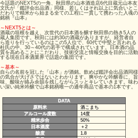
今話題のNEXT5の一角、秋田県の山本酒造店6代目蔵元山本友
文氏が「鑑評会出品酒」同様、若しくはそれ以上に気合いとこ
だわりで精米から始まる全ての工程に一貫して携わった入魂の
銘柄『山本』
～NEXT5とは～
酒蔵の垣根を越え、次世代の日本酒を醸す秋田県の熱き5人の
蔵人集団です。秋田には約30の酒蔵がありますが、経営者自
ら造りを行っているのはこの5人位で、60代で中堅と言われる
杜氏の中、30～40代の若手で構成されています。日本酒の品
質を高めることにこだわり、技術交流と情報交換を目的に活動
する現在日本酒業界で話題の集団です。
～基本～
自らの名前を冠した「山本」が酒銘。飲めば鑑評会出品酒同様
の気合が大げさではないとわかります。爽やかな吟醸香に、旨
味、酸味が絡み余韻を残しながらスッとキレていきます。味わ
い深い純米吟醸で山本銘柄唯一の通年商品で基本の1本です。
DATA
原料米
酒こまち
アルコール度数
14度
精米歩合
50%
日本酒度
＋2
酸度
1.8