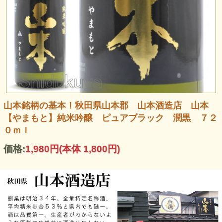
山本銘柄の基本！秋田県山本郡 山本酒造店 山本
【やまもと】純米吟醸 ピュアブラック 潤黒 ７２
０ｍｌ
価格:
1,980円
(本体 1,800円)