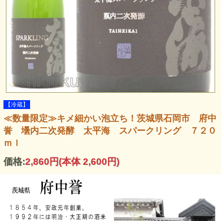
【冷蔵】
≪数量限定≫キメ細かい泡立ち！茨城県石岡市 府中
誉 壜内二次発酵 太平海 スパークリング ７２０
ｍｌ
価格:
2,860円
(本体 2,600円)