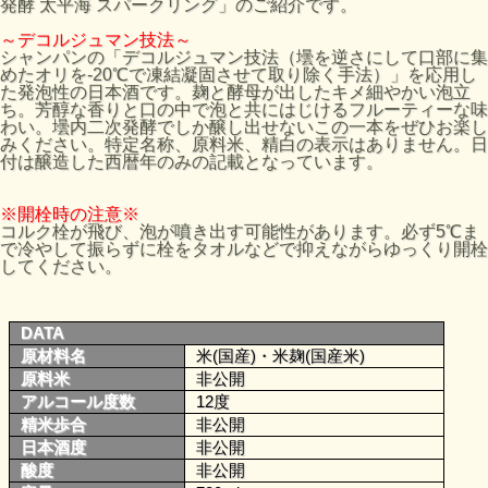
発酵 太平海 スパークリング」のご紹介です。
～デコルジュマン技法～
シャンパンの「デコルジュマン技法（壜を逆さにして口部に集
めたオリを-20℃で凍結凝固させて取り除く手法）」を応用し
た発泡性の日本酒です。麹と酵母が出したキメ細やかい泡立
ち。芳醇な香りと口の中で泡と共にはじけるフルーティーな味
わい。壜内二次発酵でしか醸し出せないこの一本をぜひお楽し
みください。特定名称、原料米、精白の表示はありません。日
付は醸造した西暦年のみの記載となっています。
※開栓時の注意※
コルク栓が飛び、泡が噴き出す可能性があります。必ず5℃ま
で冷やして振らずに栓をタオルなどで抑えながらゆっくり開栓
してください。
DATA
原材料名
米(国産)・米麹(国産米)
原料米
非公開
アルコール度数
12度
精米歩合
非公開
日本酒度
非公開
酸度
非公開