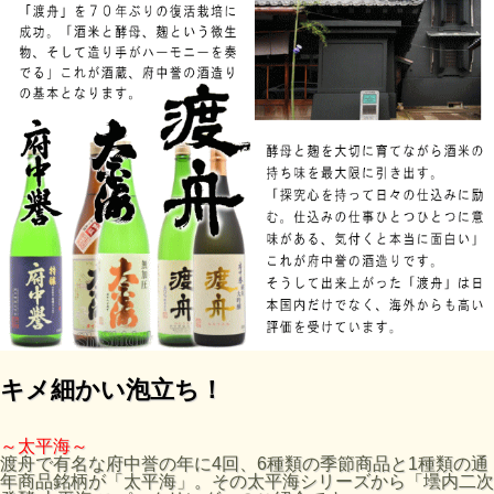
キメ細かい泡立ち！
～太平海～
渡舟で有名な府中誉の年に4回、6種類の季節商品と1種類の通
年商品銘柄が「太平海」。その太平海シリーズから「壜内二次