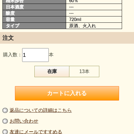
精米歩合
60％
日本酒度
---
酸度
---
容量
720ml
タイプ
原酒、火入れ
注文
購入数：
本
在庫
13本
返品についての詳細はこちら
お問い合わせ
友達にメールですすめる