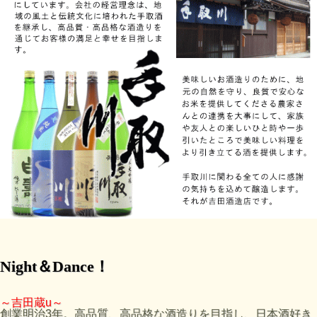
Night＆Dance！
～吉田蔵u～
創業明治3年。高品質、高品格な酒造りを目指し、日本酒好き