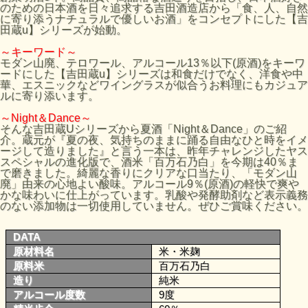
のための日本酒を日々追求する吉田酒造店から「食、人、自然
に寄り添うナチュラルで優しいお酒」をコンセプトにした【吉
田蔵u】シリーズが始動。
～キーワード～
モダン山廃、テロワール、アルコール13％以下(原酒)をキーワ
ードにした【吉田蔵u】シリーズは和食だけでなく、洋食や中
華、エスニックなどワイングラスが似合うお料理にもカジュア
ルに寄り添います。
～Night＆Dance～
そんな吉田蔵Uシリーズから夏酒「Night＆Dance」のご紹
介。蔵元が『夏の夜、気持ちのままに踊る自由なひと時をイメ
ージして造りました』と言う一本は、昨年チャレンジしたヤス
スペシャルの進化版で、酒米「百万石乃白」を今期は40％ま
で磨きました。綺麗な香りにクリアな口当たり、「モダン山
廃」由来の心地よい酸味。アルコール9％(原酒)の軽快で爽や
かな味わいに仕上がっています。乳酸や発酵助剤など表示義務
のない添加物は一切使用していません。ぜひご賞味ください。
DATA
原材料名
米・米麹
原料米
百万石乃白
造り
純米
アルコール度数
9度