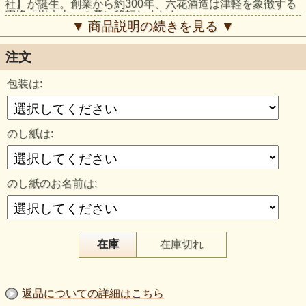
社】が誕生。創業から約300年、六花酒造は津軽を象徴する
霊峰「岩木山」の麓に移転しました。
▼ 商品説明の続きを見る ▼
～杜来～
六花酒造の代表銘柄「杜来(とらい)」は地元青森県の米、酵
注文
母、麹菌、岩木山の伏流水、白神山地の天然乳酸菌を使い醸
造する、津軽の風土が織りなす完全なるメイド・イン・青森
の『青森テロワール』を実現した銘柄です。
包装は:
～純米大吟醸～
そんな杜来銘柄から「杜来 純米大吟醸 華想い」のご紹介で
す。使用米は華想い。心地よく綺麗な香り、心地良い甘味
のし紙は:
に、旨味、酸味のバランスの調和がいかされるように醸した
一本です。冷から常温でぜひお楽しみください。
DATA
のし紙のお名前は:
原料米
華想い100%
アルコール度数
16度
精米歩合
40％
日本酒度
－5
在庫
在庫切れ
酸度
1.6
容量
720ml
タイプ
火入れ
返品についての詳細はこちら