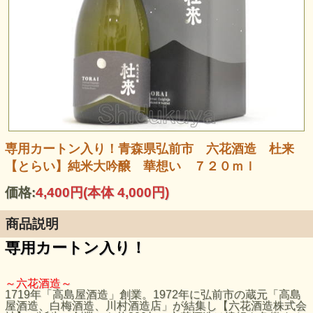
専用カートン入り！青森県弘前市 六花酒造 杜来
【とらい】純米大吟醸 華想い ７２０ｍｌ
価格:
4,400円
(本体 4,000円)
商品説明
専用カートン入り！
～六花酒造～
1719年「高島屋酒造」創業。1972年に弘前市の蔵元「高島
屋酒造、白梅酒造、川村酒造店」が結集し【六花酒造株式会