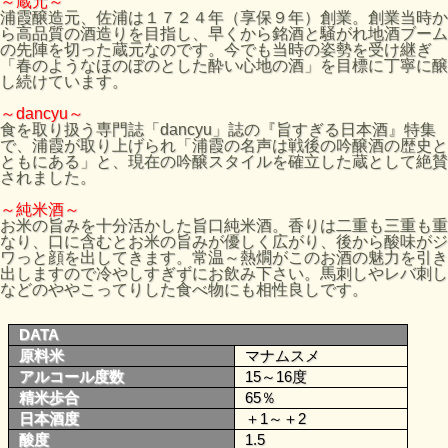
～蔵元～
浦霞醸造元、佐浦は１７２４年（享保９年）創業。創業当時か
ら高品質の酒造りを目指し、早くから銘酒と騒がれ地酒ブーム
の先陣を切った蔵元なのです。今でも当時の姿勢を受け継ぎ
「春のようなほのぼのとした酔い心地の酒」を目標に丁寧に醸
し続けています。
～dancyu～
食を取り扱う専門誌「dancyu」誌の『旨すぎる日本酒』特集
で、浦霞が取り上げられ「浦霞の名声は戦後の吟醸酒の歴史と
ともにある」と、現在の吟醸スタイルを確立した蔵として絶賛
されました。
～純米酒～
お米の旨みを十分活かした旨口純米酒。香りは二重も三重も重
なり、口に含むとお米の旨みが優しく広がり、後から酸味がジ
ワっと顔を出してきます。常温～熱燗がこのお酒の魅力を引き
出しますので冷やしすぎずにお飲み下さい。馬刺しやレバ刺し
などのややこってりした食べ物にも相性良しです。
DATA
原料米
マナムスメ
アルコール度数
15～16度
精米歩合
65％
日本酒度
＋1～＋2
酸度
1.5