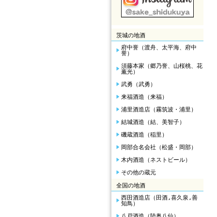
茨城の地酒
府中誉（渡舟、太平海、府中
誉）
須藤本家（郷乃誉、山桜桃、花
薫光）
武勇（武勇）
来福酒造（来福）
浦里酒造店（霧筑波・浦里）
結城酒造（結、美智子）
磯蔵酒造（稲里）
岡部合名会社（松盛・岡部）
木内酒造（ネストビール）
その他の蔵元
全国の地酒
西田酒造店（田酒,喜久泉,善
知鳥）
八戸酒造（陸奥八仙）