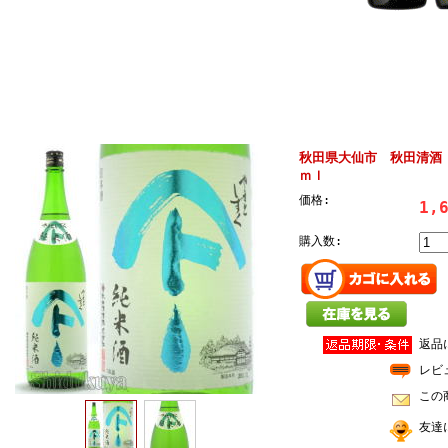
秋田県大仙市 秋田清酒
ｍｌ
価格:
1,
購入数:
返品
レビ
この
友達