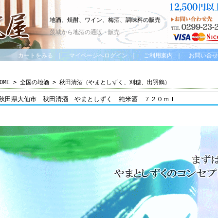
地酒、焼酎、ワイン、梅酒、調味料の販売
茨城から地酒の通販・販売
カートをみる
｜
マイページへログイン
｜
ご利用案内
｜
お問い合せ
OME
>
全国の地酒
>
秋田清酒（やまとしずく、刈穂、出羽鶴）
秋田県大仙市 秋田清酒 やまとしずく 純米酒 ７２０ｍｌ