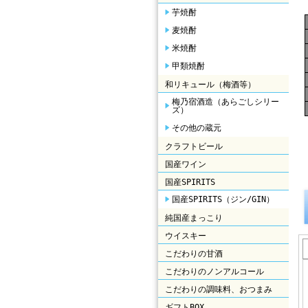
芋焼酎
麦焼酎
米焼酎
甲類焼酎
和リキュール（梅酒等）
梅乃宿酒造（あらごしシリー
ズ）
その他の蔵元
クラフトビール
国産ワイン
国産SPIRITS
国産SPIRITS（ジン/GIN）
純国産まっこり
ウイスキー
こだわりの甘酒
こだわりのノンアルコール
こだわりの調味料、おつまみ
ギフトBOX