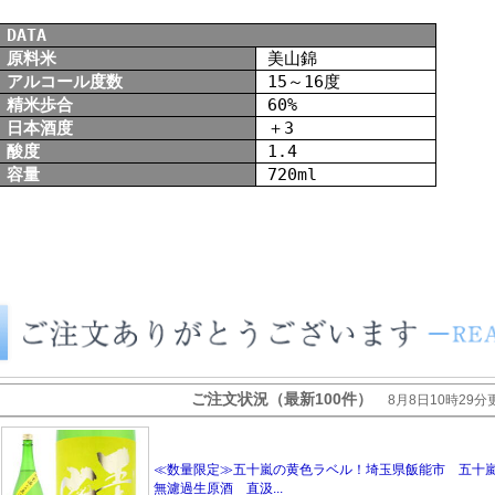
DATA
原料米
美山錦
アルコール度数
15～16度
精米歩合
60%
日本酒度
＋3
酸度
1.4
容量
720ml