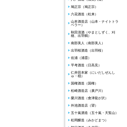
鳩正宗（鳩正宗）
六花酒造（杜来）
山本酒造店（山本・ナイトトラ
ベラー）
秋田清酒（やまとしずく、刈
穂、出羽鶴）
南部美人（南部美人）
出羽桜酒造（出羽桜）
佐浦（浦霞）
平考酒造（日高見）
仁井田本家（にいだしぜんし
ゅ・穏）
国権酒造（国権）
松崎酒造店（廣戸川）
榮川酒造（會津龍が沢）
外池酒造店（望）
五十嵐酒造（五十嵐・天覧山）
松岡醸造（みかどまつ）