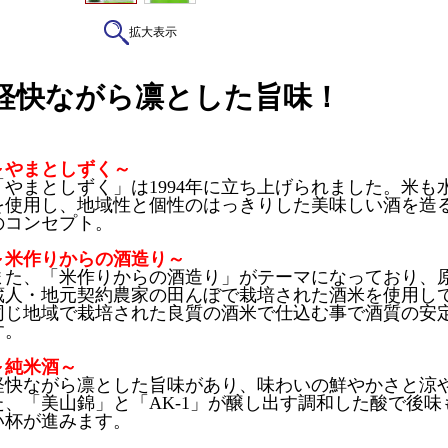
拡大表示
軽快ながら凛とした旨味！
～やまとしずく～
「やまとしずく」は1994年に立ち上げられました。米も
を使用し、地域性と個性のはっきりした美味しい酒を造
のコンセプト。
～米作りからの酒造り～
また、「米作りからの酒造り」がテーマになっており、
蔵人・地元契約農家の田んぼで栽培された酒米を使用し
同じ地域で栽培された良質の酒米で仕込む事で酒質の安
す。
～純米酒～
軽快ながら凛とした旨味があり、味わいの鮮やかさと涼
た、「美山錦」と「AK-1」が醸し出す調和した酸で後
い杯が進みます。