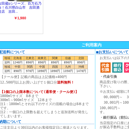
ご利用案内
■配送料について
■お支払いについて
お支払いは以下の
地域
北海道
北東北
南東北
関東
信越
北陸
送料
1240円
890円
890円
890円
890円
890円
地域
中部
関西
中国
四国
九州
沖縄
送料
890円
970円
1090円
1090円
1350円
1470円
・代金引換
【クール便】記載の商品は上記価格+400円
商品受け取りの際
12,500円以上お買い上げで１個口分
送料無料！
下さい。
※お支払い総額に
【1個口の上限本数について(通常便・クール便)】
1800mlサイズ 8本まで
00,000円～ 3
300ml～900mlサイズ 12本まで
30,001円～10
注1：1800mlとそれ以下のサイズの混載の場合は8本まで
です。
100,00
注2：一個口の上限数を超えてしまうと追加送料が発生し
す。
てしまいます。
・銀行振込（前払
■納期について
当店指定の口座に
が振込手数料はご
ご注文日より30日以内のお客様指定日に発送となります。